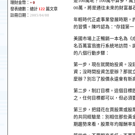
是100萬呢？100萬不算多，
理財金幣：
+ 0
00萬，將是通往未來的財富基
發表總數：總計
122
篇文章
註冊日期：
2005/04/08
年輕時代正處事業發展時期，
的習慣。陳吟認為："存錢第一
美國市場上正暢銷一本名為《成
名百萬富翁進行系統地訪問、
的八個行動步驟：
第一步，現在就開始投資。沒錢
資；沒時間投資怎麼辦？那就
麼辦？別忘了股價永遠會有新
第二步，制訂目標。這個目標
之，任何目標都可以，但必須
第三步，把錢花在買股票或股
的共同經驗是：別相信那些黃
期趨勢來看，股票年均報酬率是