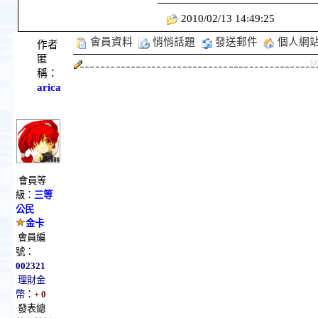
2010/02/13 14:49:25
會員資料
悄悄話題
發送郵件
個人網
作者
匿
稱：
arica
會員等
級：
三等
公民
金卡
會員編
號：
002321
理財金
幣：
+ 0
發表總