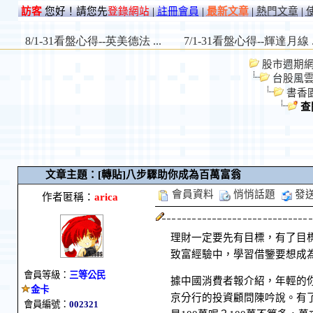
訪客
您好！請您先
登錄網站
|
註冊會員
|
最新文章
|
熱門文章
|
股市週期網 St
台股風
書香
查
文章主題：[轉貼]八步驟助你成為百萬富翁
會員資料
悄悄話題
發
作者匿稱：
arica
理財一定要先有目標，有了目
致富經驗中，學習借鑒要想成
會員等級：
三等公民
據中國消費者報介紹，年輕的
金卡
京分行的投資顧問陳吟說。有
會員編號：
002321