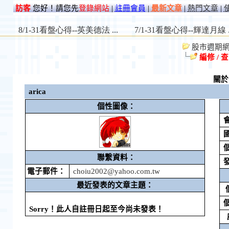
訪客
您好！請您先
登錄網站
|
註冊會員
|
最新文章
|
熱門文章
|
股市週期網 St
編修 / 
關
arica
個性圖像：
聯繫資料：
電子郵件：
choiu2002@yahoo.com.tw
最近發表的文章主題：
Sorry！此人自註冊日起至今尚未發表！