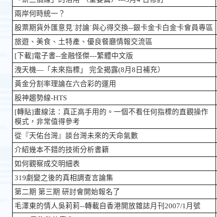
兩岸何時統一？
股票期貨外匯意見˙討論˙與心得交換--銀卡金卡白金卡會員專區
旅遊、美食、土特產、優良餐廳情報交流區
[下載]電子書--金融怪傑---繁體中文版
洩天機—「未來指標」 完全揭露(8月8日補充）
黃金分割率理論在六合彩的運用
股神趨勢線-HTS
[轉貼]畫線法：真正高手用的。一個不看任何指標的直觀操作
模式，非常值得參考
從『天佑台灣』談台灣未來的天命氣數
介紹幾本不錯的技術分析書籍
如何觀察成交明細表
319劇變之後的真相調查言論集
第二期 第三期 研討會開始報名了
毛澤東的情人吳莉莉--轉載自香港開放雜誌月刊2007/1月號