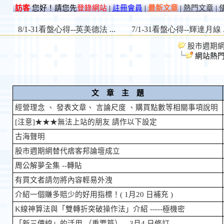
訪客
您好！請您先
登錄網站
|
註冊會員
|
最新文章
|
熱門文章
|
股市週期網 St
網站熱
文 章 主 題
經營理念 、 發表文章、 言論尺度 、購買點數等相關事項說明
[注意]★★★無法上站的朋友 請作以下設定
古海聲明
股市週期網替代痞客邦論壇成立
周公解夢全集 --轉貼
有買文者請勿將內容輕易外洩
介紹一個賺多賠少的好用指標！( 1月20 日補充 )
K線神算法與「雙轉折突破操作法」介紹 -----極機密
「新三價線」的活用 （重要篇）---3月4 日修訂