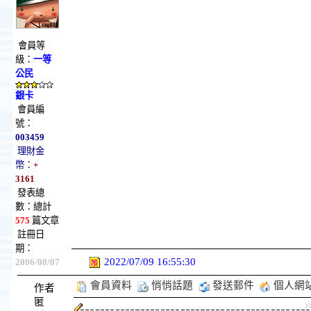
會員等
級：
一等
公民
銀卡
會員編
號：
003459
理財金
幣：
+
3161
發表總
數：總計
575
篇文章
註冊日
期：
2022/07/09 16:55:30
2006/08/07
會員資料
悄悄話題
發送郵件
個人網
作者
匿