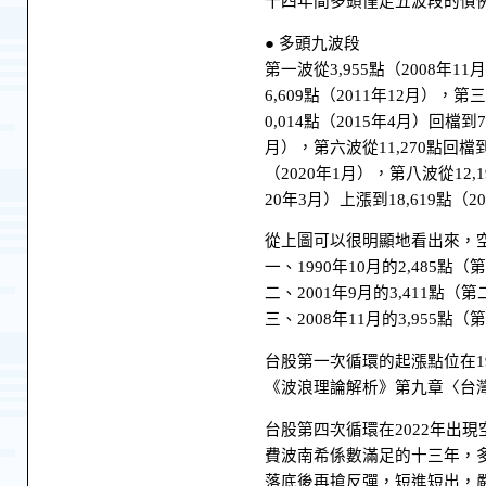
十四年間多頭僅走五波段的慣
● 多頭九波段
第一波從3,955點（2008年11
6,609點（2011年12月），第
0,014點（2015年4月）回檔到7
月），第六波從11,270點回檔到9
（2020年1月），第八波從12,1
20年3月）上漲到18,619點（2
從上圖可以很明顯地看出來，
一、1990年10月的2,485點
二、2001年9月的3,411點（
三、2008年11月的3,955點
台股第一次循環的起漲點位在1
《波浪理論解析》第九章〈台
台股第四次循環在2022年出現
費波南希係數滿足的十三年，
落底後再搶反彈，短進短出，