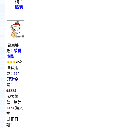
稱：
遁客
會員等
級：
榮譽
市民
會員編
號：
005
理財金
幣：
+
98225
發表總
數：總計
1325
篇文
章
註冊日
期：