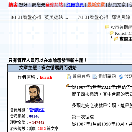
訪客
您好！請您先
登錄網站
|
註冊會員
|
最新文章
|
熱門文章
|
股市週期網 St
Kurich.C
查閱
只有管理人員可以在本論壇發表新主題！
文章主題：多空循環周而復始
會員資料
悄悄話題
發
作者匿稱：
kurich
從1987年1月至2022年1月的三
歷了四次循環，其中台股的第
多頭走完之後就是空頭，這是
會員等級：
管理版主
會員編號：
00146
第一次循環
理財金幣：
+ 147442
從1987年1月到1990年10月
發表總數：總計
2612
篇文章