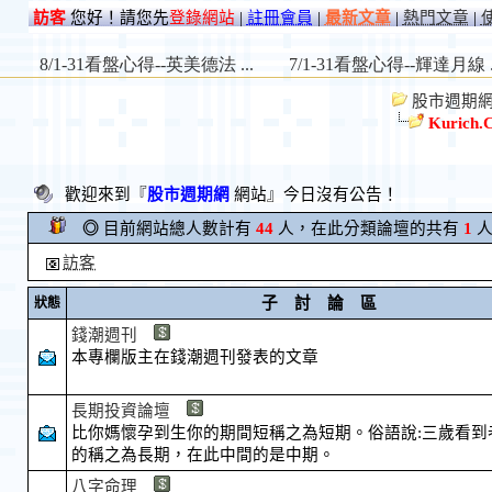
訪客
您好！請您先
登錄網站
|
註冊會員
|
最新文章
|
熱門文章
|
股市週期網 St
Kurich.C
歡迎來到『
股市週期網
網站』今日沒有公告！
◎
目前網站總人數計有
44
人，在此分類論壇的共有
1
人
訪客
子 討 論 區
狀態
錢潮週刊
本專欄版主在錢潮週刊發表的文章
長期投資論壇
比你媽懷孕到生你的期間短稱之為短期。俗語說:三歲看到
的稱之為長期，在此中間的是中期。
八字命理