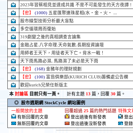
2023年習蔡相見並達成共識 不是不可能發生的天方夜譚 !
【密】
(1000)
五星匯聚連珠星相(水・金・火・ ...
股市線型技術分析最大盲點
多空循環周而復始
319劇變之後的真相調查言論集
金融占星.八字命理.天命氣數.長期投資論壇
用師者王天下，用徒者天下亡。背水一戰！
天下雨馬路必濕, 馬路濕了未必是天下雨
【密】
(168)
金豬年的理財規劃
【密】
(100)
富翁俱樂部(KURICH CLUB)籌備處公告欄
歡迎kurich兄榮任新版主
本
討論區
目前只有一頁。
計有主題
13
篇，回覆
30
篇。
◎ 股市週期網 StockCycle 網站圖例
一般開放的主題
回覆超過
25
篇的熱門話題
特殊文
有新回覆的文章
登出過後有新發表
登出
無新回覆的文章
登出過後沒新發表
登錄