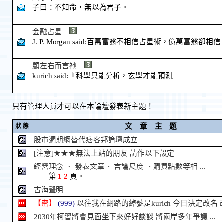
子曰：不知命，無以為君子。
金融占星
J. P. Morgan said:百萬富翁不相信占星術，億萬富翁卻相
顧左右而言祂
kurich said:『科學只能分析，玄學才能預測』
只有管理人員才可以在本論壇發表新主題！
文 章 主 題
狀 態
股市週期網替代痞客邦論壇成立
[注意]★★★無法上站的朋友 請作以下設定
經營理念 、 發表文章、 言論尺度 、購買點數等相 ...
第
1
2
頁。
古海聲明
【密】
(999)
以往我在網路的綽號是kurich 今日決定改名 改為
2030年柯習將會見面坐下來好好談談 將兩岸多年爭議 ...