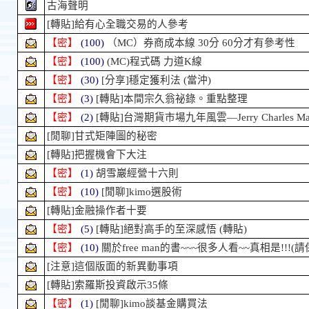
古海聲明
[轉貼]給有心全職交易的人參考
【密】
(100)
（MC）券商成本線 30分 60分才有參考性
【密】
(100)
(MC)程式碼 力道K線
【密】
(30)
[分享]穩定獲利法 (當沖)
【密】
(3)
[轉貼]本間宗久翁祕錄。重點整理
【密】
(2)
[轉貼]台灣期貨市場九年風雲—Jerry Charles Mag
[閒聊]甘式矩陣圖的秘密
[轉貼]把握機會下大注
【密】
(1)
胡雪巖經營十六則
【密】
(10)
[閒聊]kimo選股術
[轉貼]金融操作者十要
【密】
(5)
[轉貼]絕對高手的至深感悟 (轉貼)
【密】
(10)
關於free man的書~~~很多人看~~真相是!!!(請
[注意]這個版面的新異動事項
[轉貼]索羅斯投資啟示35條
【密】
(1)
[閒聊]kimo談基金購買法