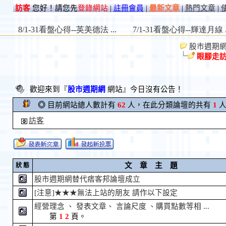
訪客
您好！請您先
登錄網站
|
註冊會員
|
最新文章
|
熱門文章
|
股市週期網 St
眼腳走
歡迎來到『
股市週期網
網站』今日沒有公告！
◎
目前網站總人數計有
62
人，在此分類論壇的共有
1
人
訪客
文 章 主 題
狀 態
股市週期網替代痞客邦論壇成立
[注意]★★★無法上站的朋友 請作以下設定
經營理念 、 發表文章、 言論尺度 、購買點數等相 ...
第
1
2
頁。