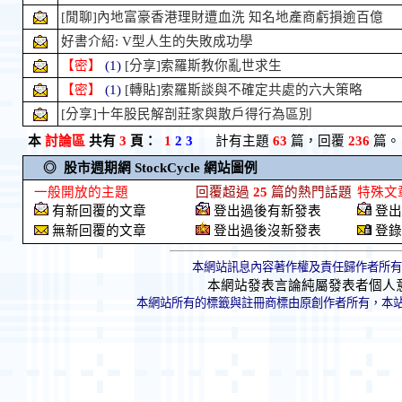
[閒聊]內地富豪香港理財遭血洗 知名地產商虧損逾百億
好書介紹: V型人生的失敗成功學
【密】
(1)
[分享]索羅斯教你亂世求生
【密】
(1)
[轉貼]索羅斯談與不確定共處的六大策略
[分享]十年股民解剖莊家與散戶得行為區別
本
討論區
共有
3
頁：
1
2
3
計有主題
63
篇，回覆
236
篇。
◎ 股市週期網 StockCycle 網站圖例
一般開放的主題
回覆超過
25
篇的熱門話題
特殊文
有新回覆的文章
登出過後有新發表
登出
無新回覆的文章
登出過後沒新發表
登錄
本網站訊息內容著作權及責任歸作者所有
本網站發表言論純屬發表者個人
本網站所有的標籤與註冊商標由原創作者所有，本