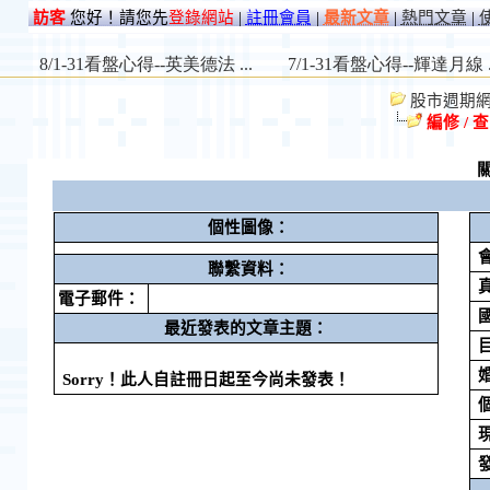
訪客
您好！請您先
登錄網站
|
註冊會員
|
最新文章
|
熱門文章
|
股市週期網 St
編修 / 
個性圖像：
聯繫資料：
電子郵件：
最近發表的文章主題：
Sorry！此人自註冊日起至今尚未發表！