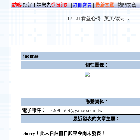
訪客
您好！請您先
登錄網站
|
註冊會員
|
最新文章
|
熱門文章
|
jaonnes
個性圖像：
聯繫資料：
電子郵件：
k.998.509@yahoo.com.tw
最近發表的文章主題：
Sorry！此人自註冊日起至今尚未發表！