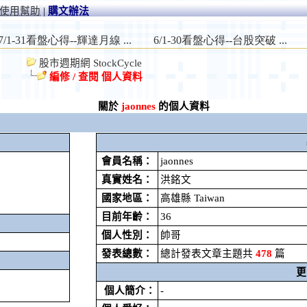
使用幫助
|
購文辦法
股市週期網 StockCycle
編修 / 查閱 個人資料
關於
jaonnes
的個人資料
會員名稱：
jaonnes
真實姓名：
洪銘文
國家地區：
高雄縣 Taiwan
目前年齡：
36
個人性別：
帥哥
發表總數：
總計發表文章主題共
478
篇
更
個人簡介：
-