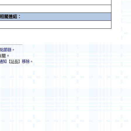
相關連結：
轉貼節錄。
無關。
通知
【
站長
】
移除。