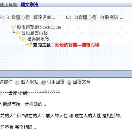
使用幫助
|
購文辦法
股市週期網 StockCycle
台股風雲再起
書香園地
查閱主題：
炒股的智慧---讀後心得
送郵件
個人網站
引用回覆
回覆文章
" 一書裡 提到:
的假設而進一步推演的...
"以前的人" 和 "現在的人", 前人的人性 和 現在人的人性 是相近的,
但不會 完全相同...