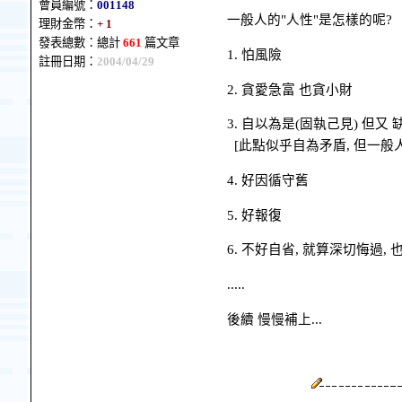
會員編號：
001148
一般人的"人性"是怎樣的呢?
理財金幣：
+ 1
發表總數：總計
661
篇文章
1. 怕風險
註冊日期：
2004/04/29
2. 貪愛急富 也貪小財
3. 自以為是(固執己見) 但
[此點似乎自為矛盾, 但一般
4. 好因循守舊
5. 好報復
6. 不好自省, 就算深切悔過,
.....
後續 慢慢補上...