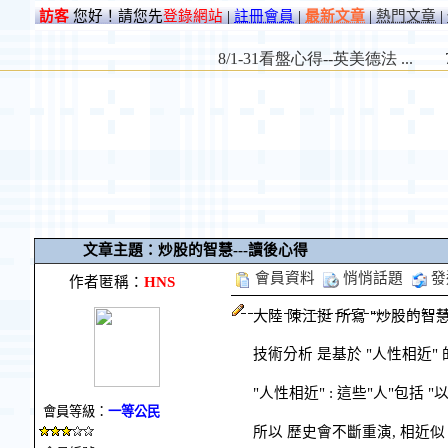
訪客
您好！請您先
登錄網站
|
註冊會員
|
最新文章
|
熱門文章
|
文章主題：炒股的智慧---讀後心得
會員資料
悄悄話題
發
作者匿稱：
HNS
大陸 陳江挺 所寫 "炒股的智慧
技術分析 是基於 "人性相近" 
"人性相近" : 這些"人"包括 
會員等級：
一等公民
所以 歷史會不斷重演, 相近似 