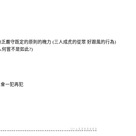
又 缺乏嚴守既定的原則的魄力 (三人成虎的從眾 好跟風的行為)
人何嘗不是如此?)
 也會一犯再犯