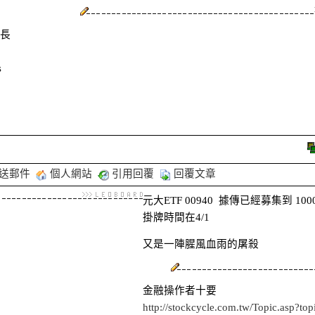
長
s
送郵件
個人網站
引用回覆
回覆文章
元大ETF 00940 據傳已經募集到 100
掛牌時間在4/1
又是一陣腥風血雨的屠殺
金融操作者十要
http://stockcycle.com.tw/Topic.asp?