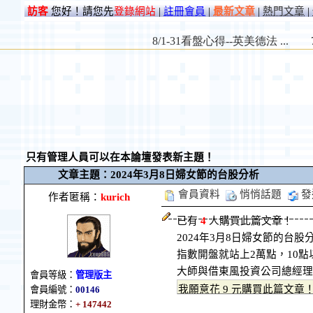
訪客
您好！請您先
登錄網站
|
註冊會員
|
最新文章
|
熱門文章
|
只有管理人員可以在本論壇發表新主題！
文章主題：2024年3月8日婦女節的台股分析
會員資料
悄悄話題
發
作者匿稱：
kurich
已有
4
人購買此篇文章！
2024年3月8日婦女節的台股
指數開盤就站上2萬點，10
大師與借東風投資公司總經理
會員等級：
管理版主
會員編號：
00146
理財金幣：
+ 147442