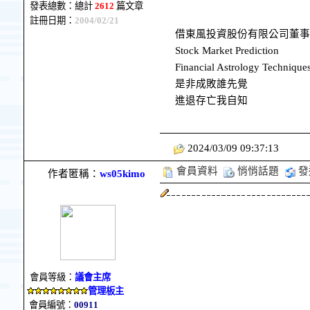
發表總數：總計
2612
篇文章
註冊日期：
2004/02/21
借東風投資股份有限公司董事
Stock Market Prediction
Financial Astrology Technique
是非成敗誰先覺
進退存亡我自知
2024/03/09 09:37:13
會員資料
悄悄話題
發
作者匿稱：
ws05kimo
會員等級：
議會主席
管理板主
會員編號：
00911