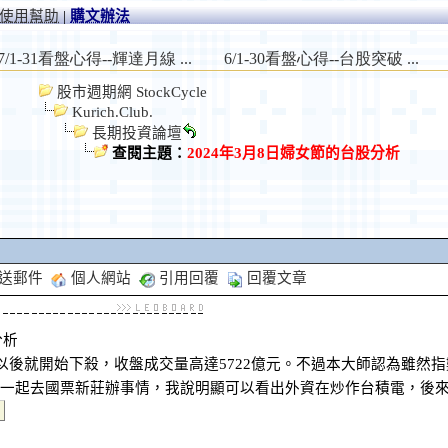
使用幫助
|
購文辦法
股市週期網 StockCycle
Kurich.Club.
長期投資論壇
查閱主題：
2024年3月8日婦女節的台股分析
送郵件
個人網站
引用回覆
回覆文章
分析
點以後就開始下殺，收盤成交量高達5722億元。不過本大師認為雖然
一起去國票新莊辦事情，我說明顯可以看出外資在炒作台積電，後