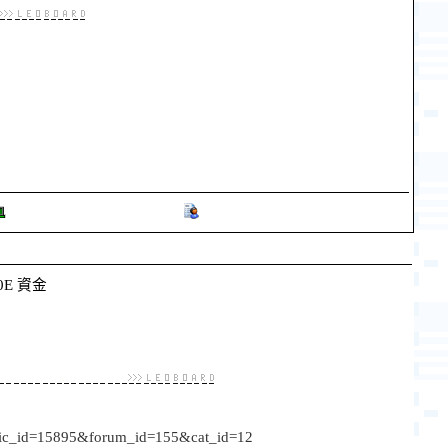
0E 資金
topic_id=15895&forum_id=155&cat_id=12