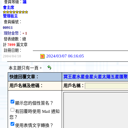
會員等級：
議
會主席
管理板主
會員編號：
00911
理財金幣：
+ 1
發表總數：總
計
7899
篇文章
註冊日期：
2024/03/07 06:16:05
2004/04/10
本主題只有一頁。
快速回覆文章：
冥王星水星金星火星太陽五星匯聚於寶
用戶名稱及密碼：
用戶名稱：
顯示您的個性簽名？
有回覆時使用 Mail 通知
您？
使用表情文字轉換？