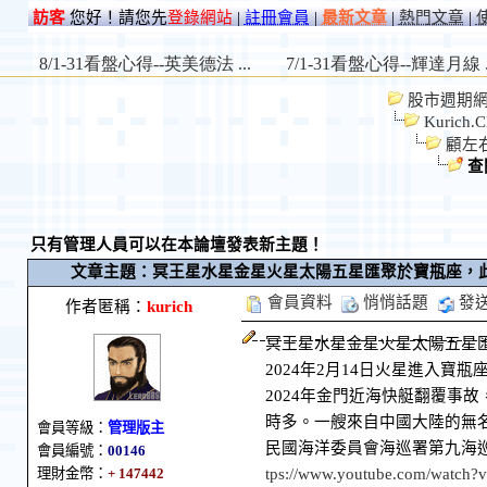
訪客
您好！請您先
登錄網站
|
註冊會員
|
最新文章
|
熱門文章
|
股市週期網 St
Kurich.C
顧左
查
只有管理人員可以在本論壇發表新主題！
文章主題：冥王星水星金星火星太陽五星匯聚於寶瓶座，此象每隔
會員資料
悄悄話題
發
作者匿稱：
kurich
冥王星水星金星火星太陽五星匯
2024年2月14日火星進入寶
2024年金門近海快艇翻覆事故
時多。一艘來自中國大陸的無
會員等級：
管理版主
民國海洋委員會海巡署第九海
會員編號：
00146
tps://www.youtube.com/watch
理財金幣：
+ 147442