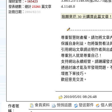
3.865.25-1148.00漲282.75點
理財金幣：
+ 165423
4.1148.0
發表總數：總計
23261
篇文章
註冊日期：
2004/02/11
尊重智慧財產權，請勿將文章
保護自身利益，勿將盤勢看法
引用網站文章請註明作者與出
尊重別人就是尊重自己！
支持網站永續經營，請踴躍發
通過討論才能及早發現問題，
增進下單技巧。
歡迎意見交流。
2010/05/01 08:26:48
會員資料
悄悄話題
發送郵件
個人網
作者匿
稱：