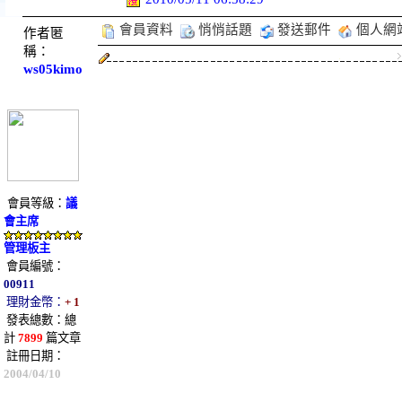
會員資料
悄悄話題
發送郵件
個人網
作者匿
稱：
ws05kimo
會員等級：
議
會主席
管理板主
會員編號：
00911
理財金幣：
+ 1
發表總數：總
計
7899
篇文章
註冊日期：
2004/04/10