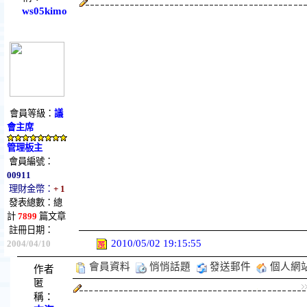
ws05kimo
會員等級：
議
會主席
管理板主
會員編號：
00911
理財金幣：
+ 1
發表總數：總
計
7899
篇文章
註冊日期：
2010/05/02 19:15:55
2004/04/10
會員資料
悄悄話題
發送郵件
個人網
作者
匿
稱：