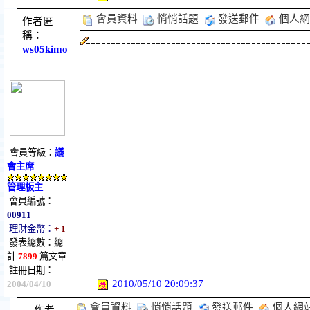
會員資料
悄悄話題
發送郵件
個人網
作者匿
稱：
ws05kimo
會員等級：
議
會主席
管理板主
會員編號：
00911
理財金幣：
+ 1
發表總數：總
計
7899
篇文章
註冊日期：
2010/05/10 20:09:37
2004/04/10
會員資料
悄悄話題
發送郵件
個人網