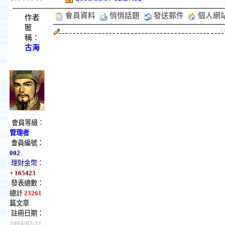
會員資料
悄悄話題
發送郵件
個人網
作者
匿
稱：
古海
會員等級：
管理者
會員編號：
002
理財金幣：
+ 165423
發表總數：
總計
23261
篇文章
註冊日期：
2004/02/11