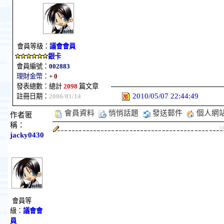
會員等級：
議會會員
銀卡
會員編號：
002883
理財金幣：
+ 0
發表總數：總計
2098
篇文章
2010/05/07 22:44:49
註冊日期：
2006/01/14
會員資料
悄悄話題
發送郵件
個人網
作者匿
稱：
jacky0430
會員等
級：
議會會
員