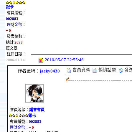
銀卡
會員編號：
002883
理財金幣：
+ 0
發表總數：
總計
2098
篇文章
註冊日期：
2010/05/07 22:55:46
2006/01/14
會員資料
悄悄話題
發
作者匿稱：
jacky0430
會員等級：
議會會員
銀卡
會員編號：
002883
理財金幣：
+ 0