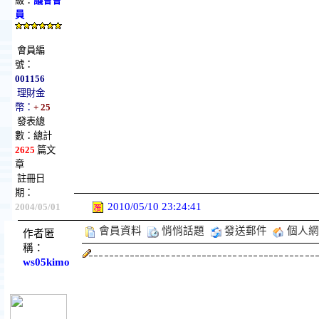
級：
議會會
員
會員編
號：
001156
理財金
幣：
+ 25
發表總
數：總計
2625
篇文
章
註冊日
期：
2010/05/10 23:24:41
2004/05/01
會員資料
悄悄話題
發送郵件
個人網
作者匿
稱：
ws05kimo