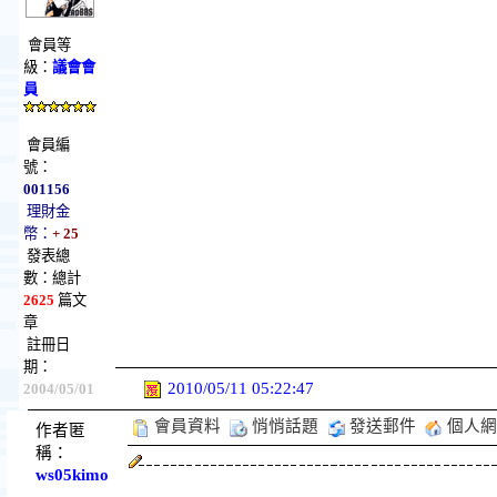
會員等
級：
議會會
員
會員編
號：
001156
理財金
幣：
+ 25
發表總
數：總計
2625
篇文
章
註冊日
期：
2010/05/11 05:22:47
2004/05/01
會員資料
悄悄話題
發送郵件
個人網
作者匿
稱：
ws05kimo