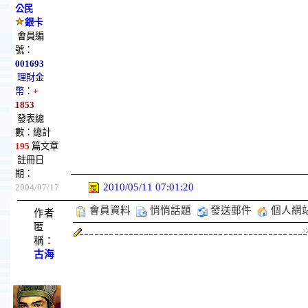
公民
銀卡
會員編
號：
001693
理財金
幣：
+
1853
發表總
數：總計
195
篇文章
註冊日
期：
2010/05/11 07:01:20
2004/07/17
會員資料
悄悄話題
發送郵件
個人網
作者
匿
稱：
古海