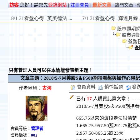
訪客
您好！請您先
登錄網站
|
註冊會員
|
最新文章
|
熱門文章
|
股市週期網 St
股市週
盤勢
查
只有管理人員可以在本論壇發表新主題！
文章主題：2010/5-7月美股S＆P500期指看盤與操作心得紀要-
會員資料
悄悄話題
發
作者匿稱：
古海
已有
17
人購買此篇文章！
2010/5-7月美股S＆P500
665.75以來的波段走法很清楚
1.665.75-957.50漲291.75點漲
會員等級：
管理者
2.957.50-865.25跌23天
會員編號：
002