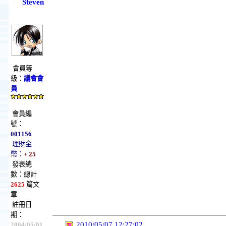
Steven
會員等
級：
議會會
員
會員編
號：
001156
理財金
幣：
+ 25
發表總
數：總計
2625
篇文
章
註冊日
期：
2010/05/07 12:27:02
2004/05/01