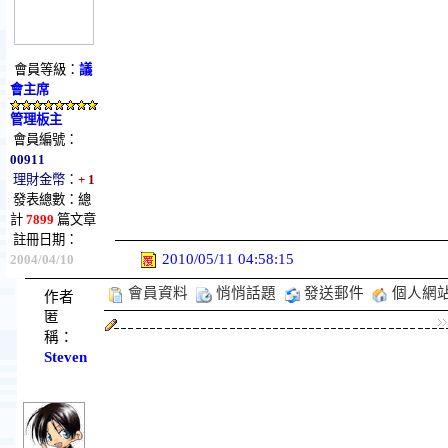
會員等級：
議
會主席
管理板主
會員編號：
00911
理財金幣：
+ 1
發表總數：總
計
7899
篇文章
註冊日期：
2010/05/11 04:58:15
2004/04/10
會員資料
悄悄話題
發送郵件
個人網
作者
匿
稱：
Steven