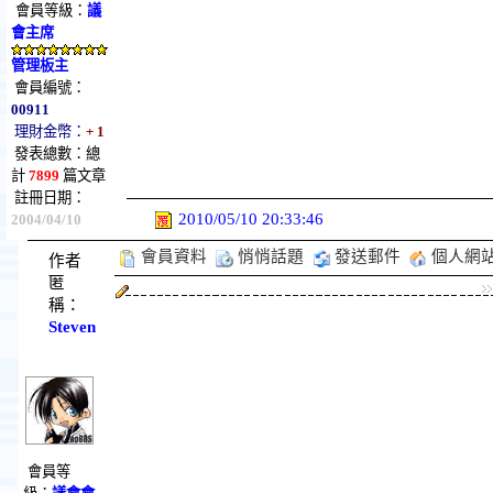
會員等級：
議
會主席
管理板主
會員編號：
00911
理財金幣：
+ 1
發表總數：總
計
7899
篇文章
註冊日期：
2010/05/10 20:33:46
2004/04/10
會員資料
悄悄話題
發送郵件
個人網
作者
匿
稱：
Steven
會員等