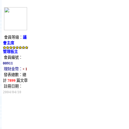
會員等級：
議
會主席
管理板主
會員編號：
00911
理財金幣：
+ 1
發表總數：總
計
7899
篇文章
註冊日期：
2004/04/10