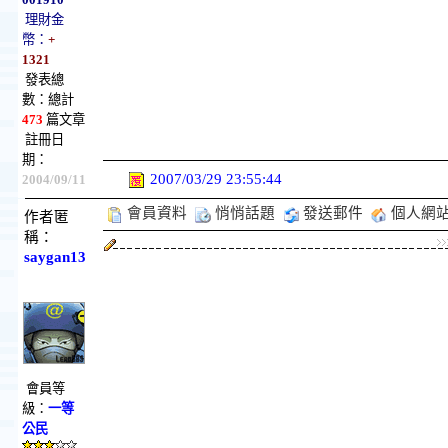
理財金
幣：
+
1321
發表總
數：總計
473
篇文章
註冊日
期：
2007/03/29 23:55:44
2004/09/11
會員資料
悄悄話題
發送郵件
個人網
作者匿
稱：
saygan13
會員等
級：
一等
公民