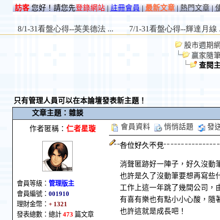
訪客
您好！請您先
登錄網站
|
註冊會員
|
最新文章
|
熱門文章
|
股市週期網 St
贏家隨
查閱
只有管理人員可以在本論壇發表新主題！
文章主題：雜談
會員資料
悄悄話題
發
作者匿稱：
仁者星璇
各位好久不見
消聲匿跡好一陣子，好久沒動
也許是久了沒動筆要想再寫些
會員等級：
管理版主
工作上這一年跳了幾間公司，
會員編號：
001910
有喜有樂也有點小小心酸，隨
理財金幣：
+ 1321
也許這就是成長吧！
發表總數：總計
473
篇文章