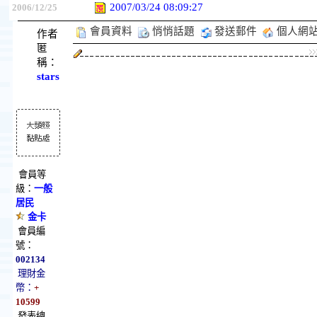
2007/03/24 08:09:27
2006/12/25
會員資料
悄悄話題
發送郵件
個人網
作者
匿
稱：
stars
會員等
級：
一般
居民
金卡
會員編
號：
002134
理財金
幣：
+
10599
發表總