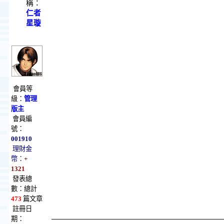
稱：
仁者
星璇
會員等
級：
管理
版主
會員編
號：
001910
理財金
幣：
+
1321
發表總
數：總計
473
篇文章
註冊日
期：