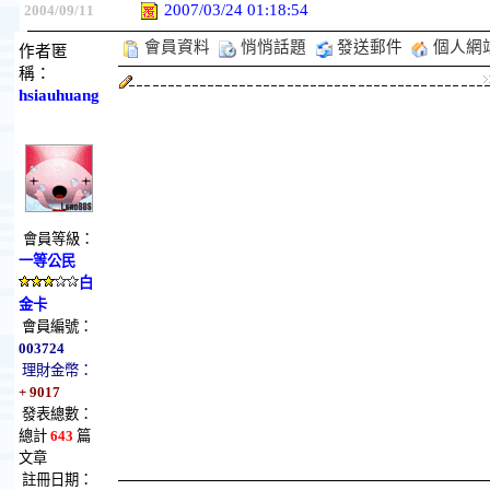
2007/03/24 01:18:54
2004/09/11
會員資料
悄悄話題
發送郵件
個人網
作者匿
稱：
hsiauhuang
會員等級：
一等公民
白
金卡
會員編號：
003724
理財金幣：
+ 9017
發表總數：
總計
643
篇
文章
註冊日期：