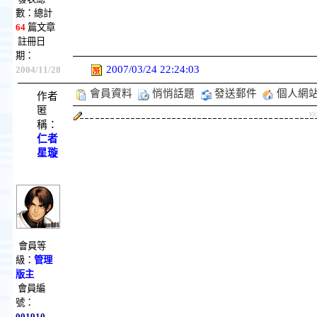
數：總計
64
篇文章
註冊日
期：
2007/03/24 22:24:03
2004/11/28
會員資料
悄悄話題
發送郵件
個人網
作者
匿
稱：
仁者
星璇
會員等
級：
管理
版主
會員編
號：
001910