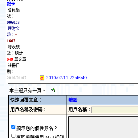
銀卡
會員編
號：
006053
理財金
幣：
+
1667
發表總
數：總計
649
篇文章
註冊日
期：
2010/07/11 22:46:40
2010/01/07
本主題只有一頁。
快速回覆文章：
雜談
用戶名稱及密碼：
用戶名稱：
顯示您的個性簽名？
有回覆時使用 Mail 通知