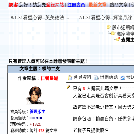
訪客
您好！請您先
登錄網站
|
註冊會員
|
最新文章
|
熱門文章
|
股市週期網 St
贏家隨
查閱
只有管理人員可以在本論壇發表新主題！
文章主題：標的二支
會員資料
悄悄話題
發
作者匿稱：
仁者星璇
已有
9
人購買此篇文章！
大盤已走高是否會創新高看天
故這篇不是老少皆宜，因大勢
會員等級：
管理版主
會員編號：
001910
請多包涵！輸贏自負，僅供參
理財金幣：
+ 1321
老樣子只提供股名
發表總數：總計
473
篇文章