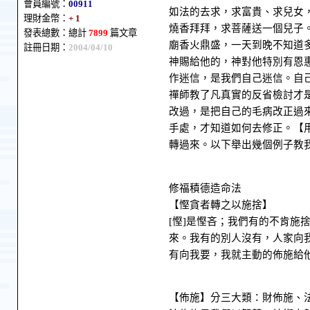
會員編號：
00911
如法的去求，求富貴、求兒女
理財金幣：
+ 1
燒香拜拜，求菩薩送一個兒子
發表總數：總計
7899
篇文章
廟香火鼎盛，一天到晚不知道
註冊日期：
2004/04/10
神賜給他的，神對他特別有恩
作迷信，是我們自己迷信。自
禪師教了凡真實的反省檢討才
改過，是把自己的毛病改正過
手處，才知道如何去修正。【
轉過來。以下舉出幾個例子教
修福積德造命法
【慳貪者轉之以施捨】
[慳]是慳吝；我們有的不肯施
來。我有的別人沒有，人家向
有向我要，我就主動的佈施給
【佈施】分三大類：財佈施、