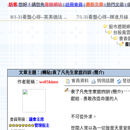
訪客
您好！請您先
登錄網站
|
註冊會員
|
最新文章
|
熱門文章
|
股市週期網 St
台股風
書香
查
文章主題：[轉貼]袁了凡先生家庭四訓 (簡介)
會員資料
悄悄話題
發
作者匿稱：
ws05kimo
袁了凡先生家庭四訓 (簡介)
獻給 - 勇敢改造命運的人
不可從外求。
會員等級：
議會主席
管理板主
世間人常以為一切皆是天意安