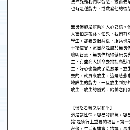
法佈施是我們以智慧、技術去
也有這種能力，或啟發他的智
無畏佈施是幫助別人心安穩。
人害怕走夜路、怕鬼，我們有
學生，都要去服兵役，服兵也
干擾侵害，這自然是屬於無畏
聰明智慧，無畏佈施得健康長
生，有些商人拼命去捕捉鳥獸(
生，好心也變成了造惡業。放
去的，就買來放生，這是慈悲
地謀生的能力，一旦放生到野
放生。放生的儀式，給牠念阿
【憤怒者轉之以和平】
這是講性情。容易發脾氣，容
讓]是德行上重要的項目。第
奢侈，生活很樸實；禮讓，事