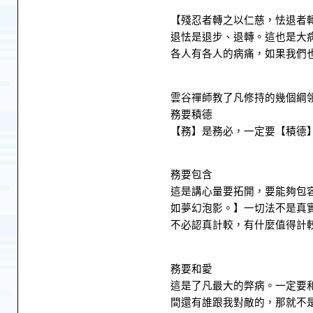
【殘忍者轉之以仁慈，怯退者
退怯是退步、退轉。這也是大
各人有各人的病痛，如果我們
雲谷禪師教了凡修持的幾個綱
務要積德
【務】是務必，一定要【積德
務要包含
這是講心量要拓開，要能夠包
如夢幻泡影。】一切法不是真
不必認真計較，有什麼值得計
務要和愛
這是了凡最大的弊病。一定要
間還有誰跟我對敵的，那就不