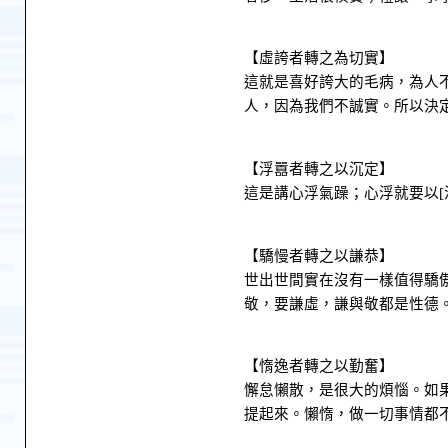
【虛誇者轉之為切實】
這就是喜好誇大的毛病，為人
人，因為我們不誠實。所以決
【浮囂者轉之以沉定】
這是講心浮氣躁；心浮就要以[
【驕慢者轉之以謙恭】
世出世間實在沒有一樣值得驕
敬，要謙虛，謙與敬都是性德
【惰逸者轉之以勤奮】
懈怠懶散，是很大的煩惱。如
提起來。懶惰，做一切事情都