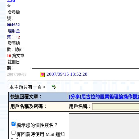
會員編
號：
004652
理財金
幣：
+ 2
發表總
數：總計
10
篇文章
註冊日
期：
2007/09/15 13:52:28
2007/09/08
本主題只有一頁。
快速回覆文章：
[分享]尼古拉的股票箱理論操作觀
用戶名稱及密碼：
用戶名稱：
顯示您的個性簽名？
有回覆時使用 Mail 通知