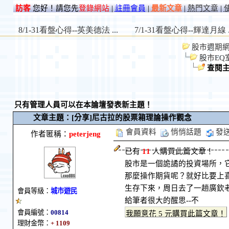
訪客
您好！請您先
登錄網站
|
註冊會員
|
最新文章
|
熱門文章
|
股市週期網 St
股市EQ
查閱
只有管理人員可以在本論壇發表新主題！
文章主題：[分享]尼古拉的股票箱理論操作觀念
會員資料
悄悄話題
發
作者匿稱：
peterjeng
已有
11
人購買此篇文章！
股市是一個詭譎的投資場所，
那麼操作期貨呢？就好比要上
生存下來，周日去了一趟廣欽老
會員等級：
城市遊民
給筆者很大的醒思--不
會員編號：
00814
理財金幣：
+ 1109