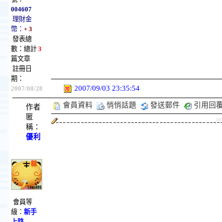
004607
理財金
幣：
+ 3
發表總
數：總計
3
篇文章
註冊日
期：
2007/09/03 23:35:54
2007/08/28
會員資料
悄悄話題
發送郵件
引用回
作者
匿
稱：
優利
會員等
級：
新手
上路