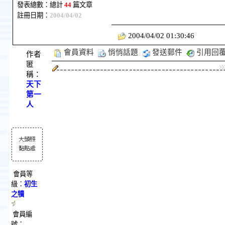
發表總數：總計
44
篇文章
註冊日期：
2004/04/02
2004/04/02 01:30:46
會員資料
悄悄話題
發送郵件
引用回
作者
匿
稱：
天下
第一
人
會員等
級：
初生
之犢
會員編
號：