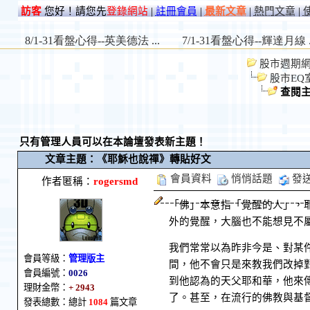
訪客
您好！請您先
登錄網站
|
註冊會員
|
最新文章
|
熱門文章
|
股市週期網 St
股市EQ
查閱
只有管理人員可以在本論壇發表新主題！
文章主題：《耶穌也說禪》轉貼好文
會員資料
悄悄話題
發
作者匿稱：
rogersmd
「佛」本意指「覺醒的人」，
外的覺醒，大腦也不能想見不
我們常常以為昨非今是、對某
會員等級：
管理版主
間，他不會只是來教我們改掉
會員編號：
0026
到他認為的天父耶和華，他來
理財金幣：
+ 2943
了。甚至，在流行的佛教與基
發表總數：總計
1084
篇文章