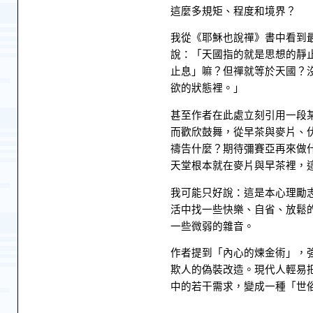
這麼多規矩、程度和境界？
我從《耶穌也說禪》書中看到
說：「天國指的就是思想的靜
止息」嘛？但禪就等於天國？
欲的狀態裡。」
甚至作者在此處立刻引用一段
而歡欣鼓舞，從早茶與麥片、
禱告什麼？期待彌賽亞再來做
天堂根本就在麥片與早茶裡，
我可能只好說：這是本心理勵
活中找一些快樂、自省、放鬆
一些微弱的雜音。
作者提到「內心的煉金術」，
欺人的偽裝改造。現代人輕易
中的若干需求，變成一種「世