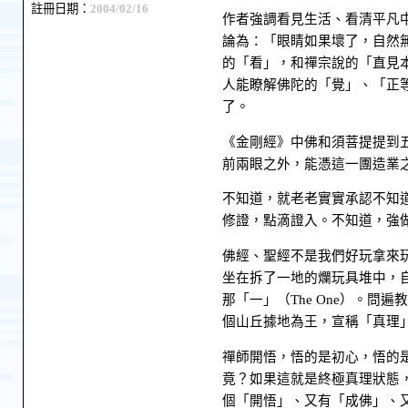
註冊日期：
2004/02/16
作者強調看見生活、看清平凡
論為：「眼睛如果壞了，自然
的「看」，和禪宗說的「直見
人能瞭解佛陀的「覺」、「正
了。
《金剛經》中佛和須菩提提到
前兩眼之外，能憑這一團造業
不知道，就老老實實承認不知
修證，點滴證入。不知道，強
佛經、聖經不是我們好玩拿來
坐在拆了一地的爛玩具堆中，
那「一」（The One）。
個山丘據地為王，宣稱「真理
禪師開悟，悟的是初心，悟的
竟？如果這就是終極真理狀態
個「開悟」、又有「成佛」、