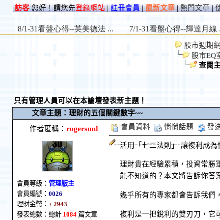
訪客
您好！請您先
登錄網站
|
註冊會員
|
最新文章
|
熱門文章
|
股市週期網 St
股市EQ
查閱
只有管理人員可以在本論壇發表新主題！
文章主題：理財的五個關鍵數字~~
會員資料
悄悄話題
發
作者匿稱：
rogersmd
活用「七二法則」 讓複利成為
理財貴在經驗累積，投資常勝
能不知道的？本文將告訴你答
會員等級：
管理版主
會員編號：
0026
幾乎所有的專家都會告訴我們
理財金幣：
+ 2943
複利是一把銳利的雙刃刀，它
發表總數：總計
1084
篇文章