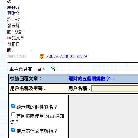
號：
004462
理財金
幣：
+ 7
發表總
數：總計
10
篇文章
註冊日
期：
2007/07/28 03:58:19
2007/07/28
本主題只有一頁。
快速回覆文章：
理財的五個關鍵數字~~
用戶名稱及密碼：
用戶名稱：
顯示您的個性簽名？
有回覆時使用 Mail 通知
您？
使用表情文字轉換？