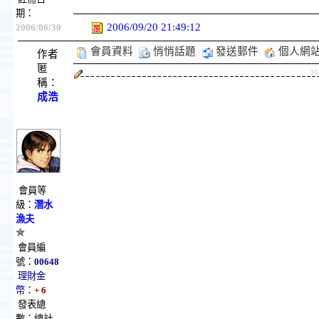
期：
2006/09/20 21:49:12
2006/06/30
會員資料
悄悄話題
發送郵件
個人網
作者
匿
稱：
成浩
會員等
級：
潛水
漁夫
會員編
號：
00648
理財金
幣：
+ 6
發表總
數：總計