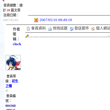
0
發表總數：總
計
28
篇文章
註冊日期：
2007/05/10 08:49:18
2007/05/05
會員資料
悄悄話題
發送郵件
個人網
作者
匿
稱：
clock
會員等
級：
初生
之犢
會員編
號：
004368