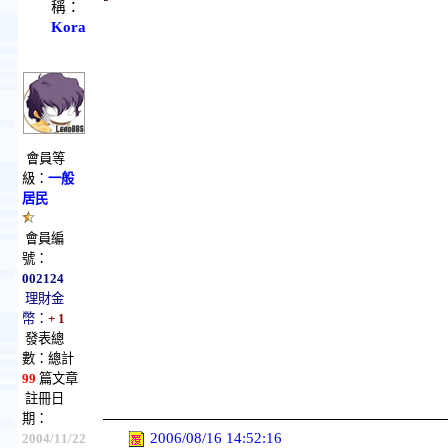
稱：
Kora
會員等
級：
一般
居民
會員編
號：
002124
理財金
幣：
+ 1
發表總
數：總計
99
篇文章
註冊日
期：
2006/08/16 14:52:16
2004/11/22