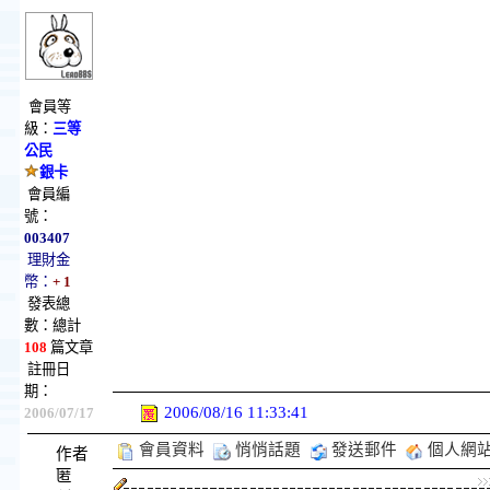
會員等
級：
三等
公民
銀卡
會員編
號：
003407
理財金
幣：
+ 1
發表總
數：總計
108
篇文章
註冊日
期：
2006/08/16 11:33:41
2006/07/17
會員資料
悄悄話題
發送郵件
個人網
作者
匿