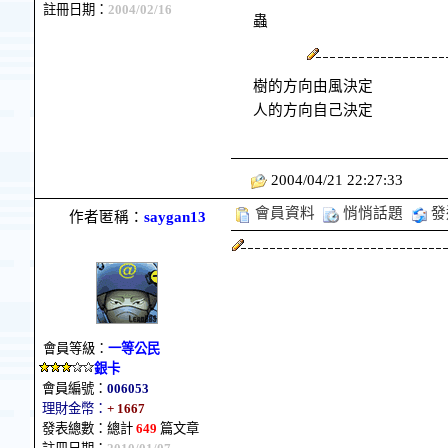
註冊日期：
2004/02/16
蟲
樹的方向由風決定
人的方向自己決定
2004/04/21 22:27:33
會員資料
悄悄話題
發
作者匿稱：
saygan13
會員等級：
一等公民
銀卡
會員編號：
006053
理財金幣：
+ 1667
發表總數：總計
649
篇文章