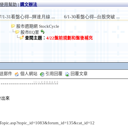
使用幫助
|
購文辦法
股市週期網 StockCycle
股市EQ室
查閱主題：
4/22盤前規劃和盤後補充
送郵件
個人網站
引用回覆
回覆文章
會出來
w/Topic.asp?topic_id=1083&forum_id=135&cat_id=12