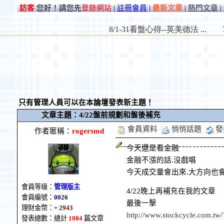
訪客
您好！請您先
登錄網站
|
註冊會員
|
最新文章
|
熱門文章
|
只有管理人員可以在本論壇發表新主題！
文章主題：4/22盤前規劃和盤後補充
會員資料
悄悄話題
發
作者匿稱：
rogersmd
今天還是看金融
金融不漲的話.沒戲唱
今天成交量會出來.大方向也
會員等級：
管理版主
4/22晚上再補充在我的文章
會員編號：
0026
最後一擊
理財金幣：
+ 2943
http://www.stockcycle.com.t
發表總數：總計
1084
篇文章