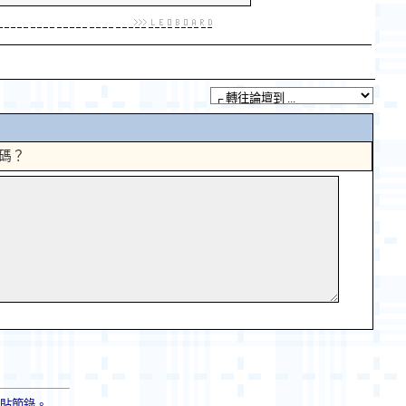
碼？
轉貼節錄。