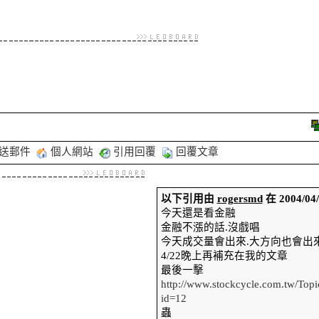
送郵件
個人網站
引用回覆
回覆文章
以下引用由
rogersmd
在 2004/0
今天還是看金融
金融不漲的話.沒戲唱
今天成交量會出來.大方向也會出
4/22晚上再補充在我的文章
最後一擊
http://www.stockcycle.com.tw/To
id=12
蟲