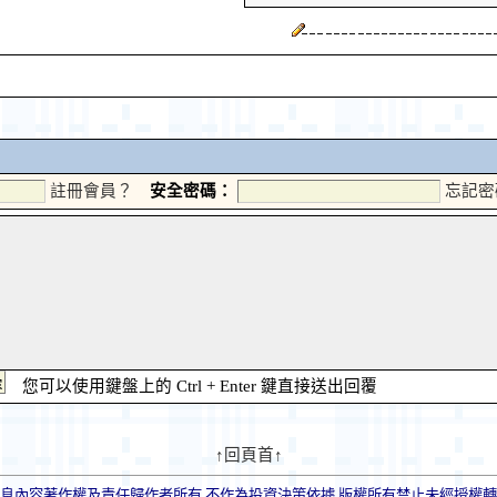
註冊會員？
安全密碼：
忘記密
您可以使用鍵盤上的 Ctrl + Enter 鍵直接送出回覆
↑回頁首↑
息內容著作權及責任歸作者所有,不作為投資決策依據,版權所有禁止未經授權