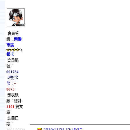
會員等
級：
榮譽
市民
銀卡
會員編
號：
001734
理財金
幣：
+
8075
發表總
數：總計
1101
篇文
章
註冊日
期：
2010/11/04 12:45:37
2004/07/24