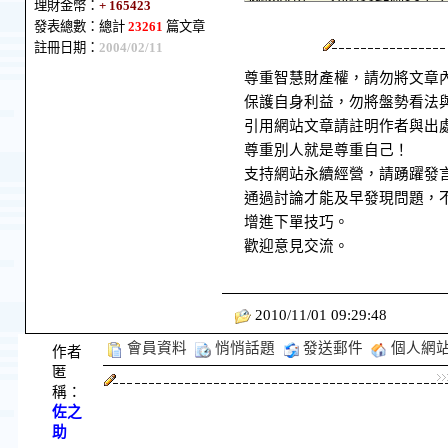
理財金幣：
+ 165423
發表總數：總計
23261
篇文章
註冊日期：
2004/02/11
尊重智慧財產權，請勿將文章
保護自身利益，勿將盤勢看法
引用網站文章請註明作者與出
尊重別人就是尊重自己！
支持網站永續經營，請踴躍發
通過討論才能及早發現問題，
增進下單技巧。
歡迎意見交流。
2010/11/01 09:29:48
會員資料
悄悄話題
發送郵件
個人網
作者
匿
稱：
佐之
助