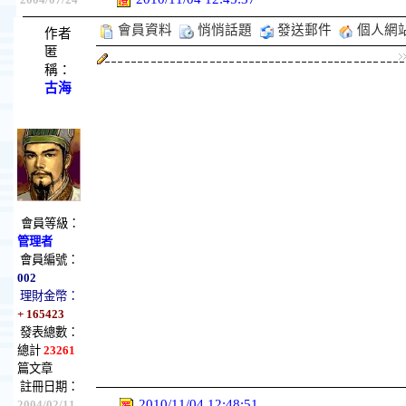
會員資料
悄悄話題
發送郵件
個人網
作者
匿
稱：
古海
會員等級：
管理者
會員編號：
002
理財金幣：
+ 165423
發表總數：
總計
23261
篇文章
註冊日期：
2010/11/04 12:48:51
2004/02/11