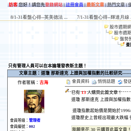
訪客
您好！請您先
登錄網站
|
註冊會員
|
最新文章
|
熱門文章
|
股市週期網 St
股市週
盤勢
查
只有管理人員可以在本論壇發表新主題！
文章主題：道瓊 那斯達克 上證與加權指數的比較研究-------未
會員資料
悄悄話題
發
作者匿稱：
古海
已有
13
人購買此篇文章！
道瓊 那斯達克 上證與加權指數
道瓊指數起始價是開始於1996/5/
道瓊歷史上曾經出現最大跌幅 從1929/
會員等級：
管理者
會員編號：
002