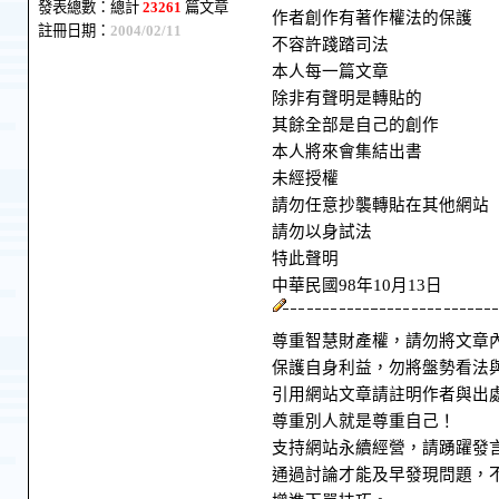
發表總數：總計
23261
篇文章
作者創作有著作權法的保護
註冊日期：
2004/02/11
不容許踐踏司法
本人每一篇文章
除非有聲明是轉貼的
其餘全部是自己的創作
本人將來會集結出書
未經授權
請勿任意抄襲轉貼在其他網站
請勿以身試法
特此聲明
中華民國98年10月13日
尊重智慧財產權，請勿將文章
保護自身利益，勿將盤勢看法
引用網站文章請註明作者與出
尊重別人就是尊重自己！
支持網站永續經營，請踴躍發
通過討論才能及早發現問題，