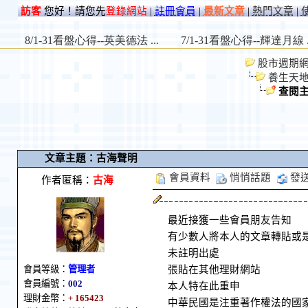
訪客
您好！請您先
登錄網站
|
註冊會員
|
最新文章
|
熱門文章
|
股市週期網 St
養生天
查閱
文章主題：古海聲明
會員資料
悄悄話題
發
作者匿稱：
古海
最近接獲一些會員朋友告知
有少數人將本人的文章轉貼或
未註明出處
張貼在其他理財網站
會員等級：
管理者
會員編號：
002
本人特在此重申
理財金幣：
+ 165423
中華民國是注重著作權法的國