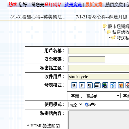
訪客
您好！請您先
登錄網站
|
註冊會員
|
最新文章
|
熱門文章
|
股市週期網 St
私密話
發送私
用戶名稱：
安全密碼：
私密話主題：
收件用戶：
發表模式：
字體：
字
使用模式：
私密話內容：
* HTML語法關閉