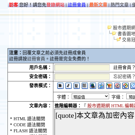
訪客
您好！請您先
登錄網站
|
註冊會員
|
最新文章
|
熱門文章
|
股市週期網 S
書香園
交易冠
注意：
回覆文章之前必須先註冊成會員
註冊請按
註冊會員
。註冊是完全免費的！
用戶名稱：
註冊會員
安全密碼：
忘記密碼
發表模式：
字體：
字級：
文章內容：
進階編輯器：
『
股市週期網 HTML 編輯
* HTML 語法關閉
* CODE 語法關閉
* FLASH 語法關閉