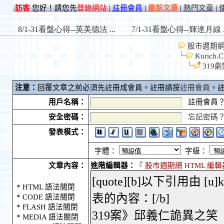
訪客
您好！請您先
登錄網站
|
註冊會員
|
最新文章
|
熱門文章
|
股市週期網 S
Kurich.C
319
注意：
回覆文章之前必須先註冊成會員。註冊請按
註冊會員
。
用戶名稱：
註冊會員
安全密碼：
忘記密碼
發表模式：
字體：
字級：
文章內容：
進階編輯器：
『
股市週期網 HTML 編輯
* HTML 語法關閉
* CODE 語法關閉
* FLASH 語法關閉
* MEDIA 語法關閉