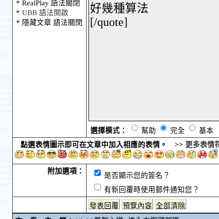
* RealPlay 語法關閉
*
UBB 語法開啟
* 隱藏文章 語法關閉
選擇模式：
幫助
完全
基本
點選表情圖示即可在文章中加入相應的表情。 >>
更多表情
附加選項：
是否顯示您的簽名？
有新回覆時使用郵件通知您？