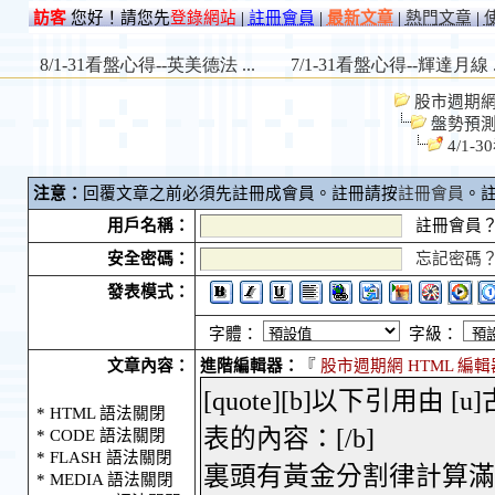
訪客
您好！請您先
登錄網站
|
註冊會員
|
最新文章
|
熱門文章
|
股市週期網 S
盤勢預
4/1
注意：
回覆文章之前必須先註冊成會員。註冊請按
註冊會員
。
用戶名稱：
註冊會員
安全密碼：
忘記密碼
發表模式：
字體：
字級：
文章內容：
進階編輯器：
『
股市週期網 HTML 編輯
* HTML 語法關閉
* CODE 語法關閉
* FLASH 語法關閉
* MEDIA 語法關閉