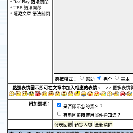
* RealPlay 語法關閉
*
UBB 語法開啟
* 隱藏文章 語法關閉
選擇模式：
幫助
完全
基本
點選表情圖示即可在文章中加入相應的表情。 >>
更多表情
附加選項：
是否顯示您的簽名？
有新回覆時使用郵件通知您？