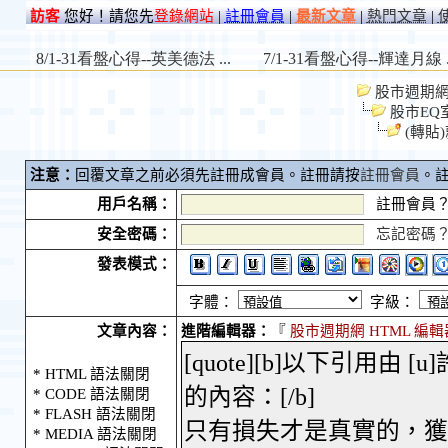
訪客
您好！請您先
登錄網站
|
註冊會員
|
最新文章
|
熱門文章
|
股市週期網 S
股市EQ
(轉貼
注意：
回覆文章之前必須先註冊成會員。註冊請按
註冊會員
。
用戶名稱：
註冊會員
安全密碼：
忘記密碼
發表模式：
字體：
字級：
文章內容：
進階編輯器：
『
股市週期網 HTML 編輯
* HTML 語法關閉
* CODE 語法關閉
* FLASH 語法關閉
* MEDIA 語法關閉