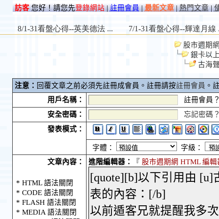
訪客
您好！請您先
登錄網站
|
註冊會員
|
最新文章
|
熱門文章
|
股市週期網 S
銀卡以
古海
注意：
回覆文章之前必須先註冊成會員。註冊請按
註冊會員
。
用戶名稱：
註冊會員
安全密碼：
忘記密碼
發表模式：
字體：
字級：
文章內容：
進階編輯器：
『
股市週期網 HTML 編輯
* HTML 語法關閉
* CODE 語法關閉
* FLASH 語法關閉
* MEDIA 語法關閉