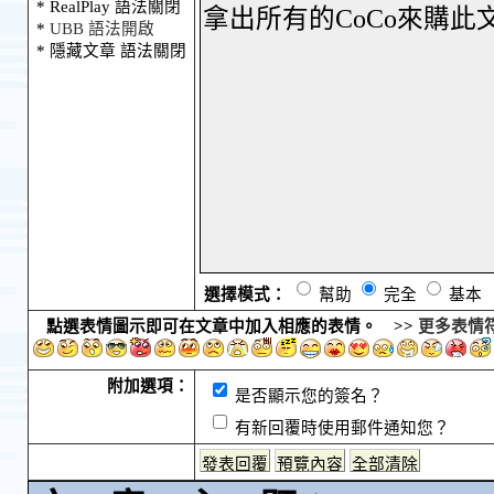
* RealPlay 語法關閉
*
UBB 語法開啟
* 隱藏文章 語法關閉
選擇模式：
幫助
完全
基本
點選表情圖示即可在文章中加入相應的表情。 >>
更多表情
附加選項：
是否顯示您的簽名？
有新回覆時使用郵件通知您？