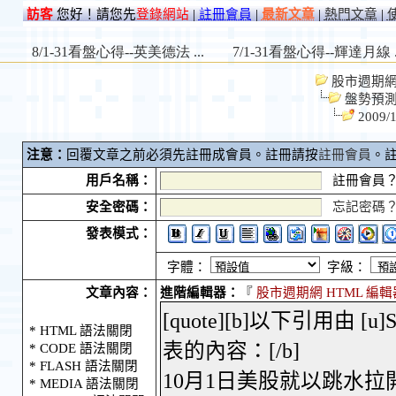
訪客
您好！請您先
登錄網站
|
註冊會員
|
最新文章
|
熱門文章
|
股市週期網 S
盤勢預
200
注意：
回覆文章之前必須先註冊成會員。註冊請按
註冊會員
。
用戶名稱：
註冊會員
安全密碼：
忘記密碼
發表模式：
字體：
字級：
文章內容：
進階編輯器：
『
股市週期網 HTML 編輯
* HTML 語法關閉
* CODE 語法關閉
* FLASH 語法關閉
* MEDIA 語法關閉