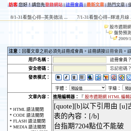
訪客
您好！請您先
登錄網站
|
註冊會員
|
最新文章
|
熱門文章
|
股市週期網 S
盤勢預
200
注意：
回覆文章之前必須先註冊成會員。註冊請按
註冊會員
。
用戶名稱：
註冊會員
安全密碼：
忘記密碼
發表模式：
字體：
字級：
文章內容：
進階編輯器：
『
股市週期網 HTML 編輯
* HTML 語法關閉
* CODE 語法關閉
* FLASH 語法關閉
* MEDIA 語法關閉