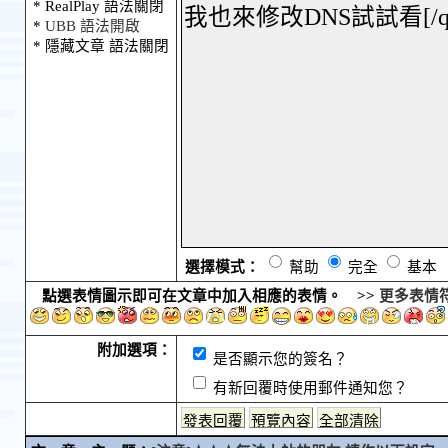
* RealPlay 語法關閉
*
UBB 語法開啟
* 隱藏文章 語法關閉
選擇模式：
幫助
完全
基本
點選表情圖示即可在文章中加入相應的表情。 >>
更多表情
附加選項：
是否顯示您的簽名？
有新回覆時使用郵件通知您？