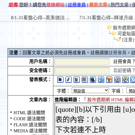
訪客
您好！請您先
登錄網站
|
註冊會員
|
最新文章
|
熱門文章
|
股市週期網 S
可愛貼
[注意
注意：
回覆文章之前必須先註冊成會員。註冊請按
註冊會員
。
用戶名稱：
註冊會員
安全密碼：
忘記密碼
發表模式：
字體：
字級：
文章內容：
進階編輯器：
『
股市週期網 HTML 編輯
* HTML 語法關閉
* CODE 語法關閉
* FLASH 語法關閉
* MEDIA 語法關閉