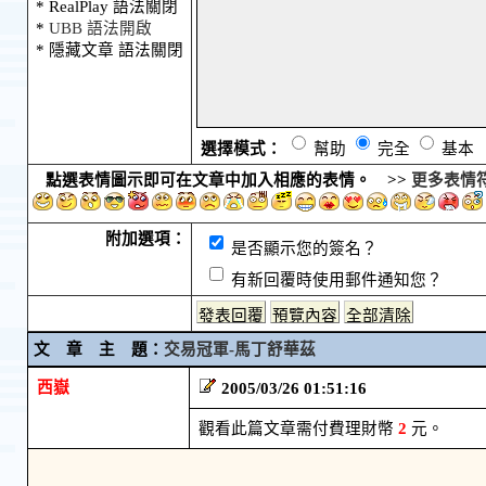
* RealPlay 語法關閉
*
UBB 語法開啟
* 隱藏文章 語法關閉
選擇模式：
幫助
完全
基本
點選表情圖示即可在文章中加入相應的表情。 >>
更多表情
附加選項：
是否顯示您的簽名？
有新回覆時使用郵件通知您？
文 章 主 題：
交易冠軍-馬丁舒華茲
西嶽
2005/03/26 01:51:16
觀看此篇文章需付費理財幣
2
元。