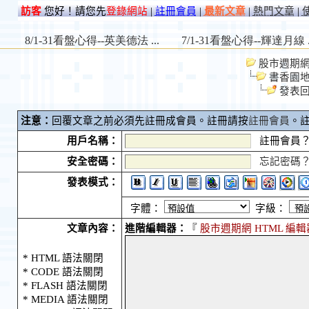
訪客
您好！請您先
登錄網站
|
註冊會員
|
最新文章
|
熱門文章
|
股市週期網 S
書香園
發表
注意：
回覆文章之前必須先註冊成會員。註冊請按
註冊會員
。
用戶名稱：
註冊會員
安全密碼：
忘記密碼
發表模式：
字體：
字級：
文章內容：
進階編輯器：
『
股市週期網 HTML 編輯
* HTML 語法關閉
* CODE 語法關閉
* FLASH 語法關閉
* MEDIA 語法關閉