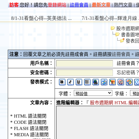
訪客
您好！請您先
登錄網站
|
註冊會員
|
最新文章
|
熱門文章
|
股市週期網 S
書香園
發表
注意：
回覆文章之前必須先註冊成會員。註冊請按
註冊會員
。
用戶名稱：
註冊會員
安全密碼：
忘記密碼
發表模式：
字體：
字級：
文章內容：
進階編輯器：
『
股市週期網 HTML 編輯
* HTML 語法關閉
* CODE 語法關閉
* FLASH 語法關閉
* MEDIA 語法關閉