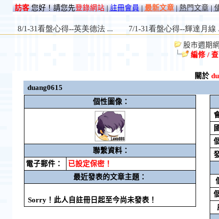
訪客
您好！請您先
登錄網站
|
註冊會員
|
最新文章
|
熱門文章
|
股市週期網 St
編修 / 
關於
d
duang0615
個性圖像：
聯繫資料：
電子郵件：
已設定保密！
最近發表的文章主題：
Sorry！此人自註冊日起至今尚未發表！