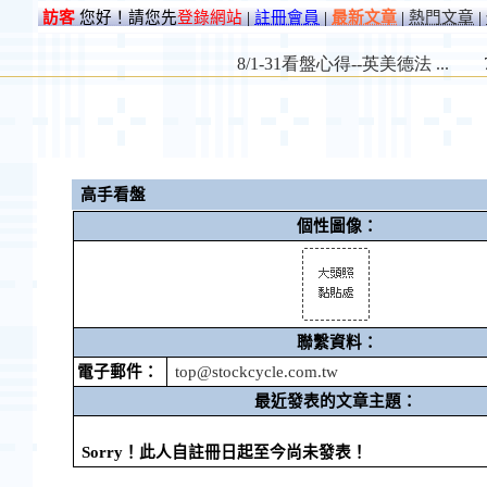
訪客
您好！請您先
登錄網站
|
註冊會員
|
最新文章
|
熱門文章
|
高手看盤
個性圖像：
聯繫資料：
電子郵件：
top@stockcycle.com.tw
最近發表的文章主題：
Sorry！此人自註冊日起至今尚未發表！