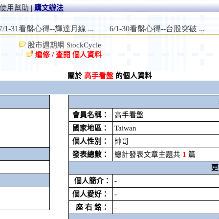
使用幫助
|
購文辦法
股市週期網 StockCycle
編修 / 查閱 個人資料
關於
高手看盤
的個人資料
會員名稱：
高手看盤
國家地區：
Taiwan
個人性別：
帥哥
發表總數：
總計發表文章主題共
1
篇
更
個人簡介：
-
個人愛好：
-
座 右 銘：
-