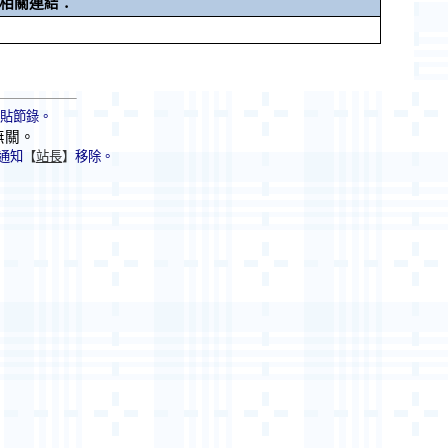
相關連結：
轉貼節錄。
無關。
通知
【
站長
】
移除。