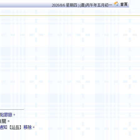
2026/8/6 星期四 | (農)丙午年五月初一
轉貼節錄。
無關。
通知
【
站長
】
移除。