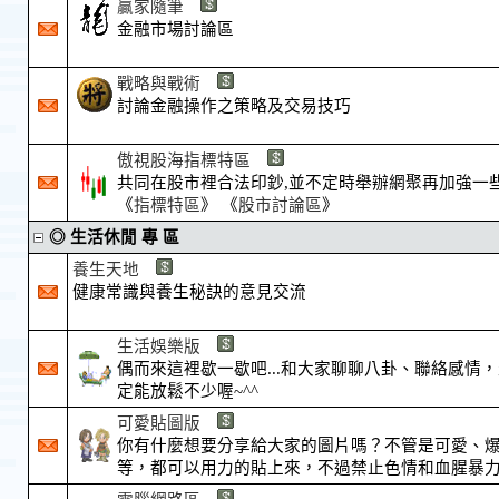
贏家隨筆
金融市場討論區
戰略與戰術
討論金融操作之策略及交易技巧
傲視股海指標特區
共同在股市裡合法印鈔,並不定時舉辦網聚再加強一
《
指標特區
》 《
股市討論區
》
◎ 生活休閒 專 區
養生天地
健康常識與養生秘訣的意見交流
生活娛樂版
偶而來這裡歇一歇吧...和大家聊聊八卦、聯絡感情
定能放鬆不少喔~^^
可愛貼圖版
你有什麼想要分享給大家的圖片嗎？不管是可愛、
等，都可以用力的貼上來，不過禁止色情和血腥暴力