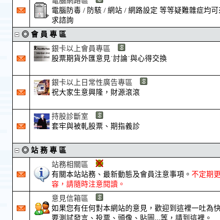
電腦網路區
電腦防毒 / 防駭 / 網站 / 網路設定 等等疑難雜症均
求諮詢
◎ 會 員 專 區
銀卡以上會員專區
股票期貨外匯意見˙討論˙與心得交換
銀卡以上日常性廣告專區
祝大家生意興隆，財源滾滾
持股診斷室
套牢與被軋股票、期指義診
◎ 站 務 專 區
站務相關區
有關本站站務、最新動態及會員注意事項。
不定期
容，請隨時注意閱讀。
意見信箱區
如果您有任何對本網站的意見，歡迎到這裡一吐為快..
要測試發言、投票、頭像、貼圖...等，請到這裡。