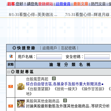
訪客
您好！請您先
登錄網站
|
註冊會員
|
最新文章
|
熱門文章
|
◎ 快 速 登 錄
｜
註冊用戶
｜
忘記密碼
｜
用戶名稱：
安全密碼：
論 壇 分 類 名 稱
狀態
◎ 理 財 專 區
台股風雲再起
綜合自由發言區,各展身手及股市重大新聞消息●
《
台股潛望鏡
》 《
技術一線天
》 《
操作甘苦談
》 《
地
》
美股與其他金融商品
討論美股最新動態及外匯其他金融商品..等研究分析