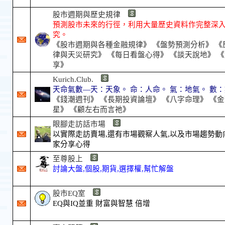
股市週期與歷史規律
預測股市未來的行徑，利用大量歷史資料作完整深
究。
《
股市週期與各種金融規律
》 《
盤勢預測分析
》 《
律與天災研究
》 《
每日看盤心得
》 《
談天說地
》 《
享
》
Kurich.Club.
天命氣數—天：天象。 命：人命。 氣：地氣。 數
《
錢潮週刊
》 《
長期投資論壇
》 《
八字命理
》 《
金
星
》 《
顧左右而言祂
》
眼腳走訪話市場
以實際走訪賣場,還有市場觀察人氣,以及市場趨勢動
家分享心得
至尊股上
討論大盤,個股,期貨,選擇權,幫忙解盤
股市EQ室
EQ與IQ並重 財富與智慧 倍增