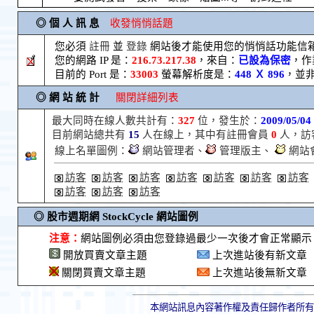
◎ 個 人 訊 息
收發悄悄話題
您必須
註冊
並
登錄
網站後才能使用您的悄悄話功能信
您的網路 IP 是：
216.73.217.38
，來自：
已設為保密
，作
目前的 Port 是：
33003
螢幕解析度是：
448 Ｘ 896
，並
◎ 網 站 統 計
關閉詳細列表
最大同時在線人數共計有：
327
位，發生於：
2009/05/04
目前網站總共有
15
人在線上，其中有註冊會員
0
人，訪
線上名單圖例：
網站管理者、
管理版主、
網站
訪客
訪客
訪客
訪客
訪客
訪客
訪客
訪客
訪客
訪客
◎ 股市週期網 StockCycle 網站圖例
注意：
網站圖例必須由您登錄過最少一次後才會正常顯示
開放買賣文章主題
上次進站後有新文章
關閉買賣文章主題
上次進站後無新文章
本網站訊息內容著作權及責任歸作者所有