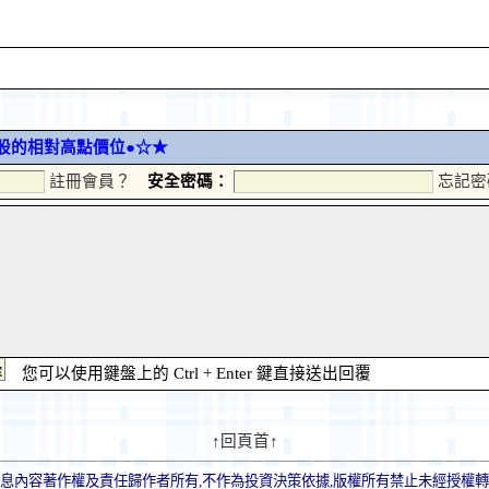
台股的相對高點價位●☆★
註冊會員？
安全密碼：
忘記密
您可以使用鍵盤上的 Ctrl + Enter 鍵直接送出回覆
↑回頁首↑
息內容著作權及責任歸作者所有,不作為投資決策依據,版權所有禁止未經授權