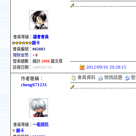
會員等級：
議會會員
銀卡
會員編號：
002883
理財金幣：
+ 0
發表總數：總計
2098
篇文章
2012/09/16 20:28:15
註冊日期：
2006/01/14
會員資料
悄悄話題
發
作者匿稱：
cheng671231
會員等級：
一般居民
銀卡