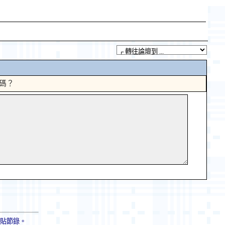
碼？
轉貼節錄。