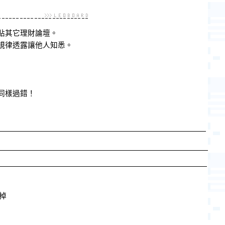
貼其它理財論壇。
規律透露讓他人知悉。
同樣過錯！
不掉