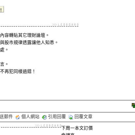
內容轉貼其它理財論壇。
與股市規律透露讓他人知悉。
處。
言。
不再犯同樣過錯！
送郵件
個人網站
引用回覆
回覆文章
下周一本文訂價