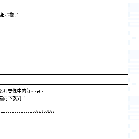
一起承擔了
有想像中的好~~哀~
縮向下就對！