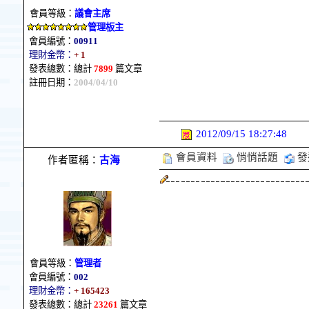
會員等級：
議會主席
管理板主
會員編號：
00911
理財金幣：
+ 1
發表總數：總計
7899
篇文章
註冊日期：
2004/04/10
2012/09/15 18:27:48
會員資料
悄悄話題
發
作者匿稱：
古海
會員等級：
管理者
會員編號：
002
理財金幣：
+ 165423
發表總數：總計
23261
篇文章