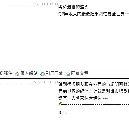
等待最後的煙火
QE無限大的最後結果恐怕要全世界
送郵件
個人網站
引用回覆
回覆文章
聽到很多朋友現在外面的市場明明就沒
目前世界的經濟方針就是別讓市場委
總有一天會來個大泡沫~~~
Rick