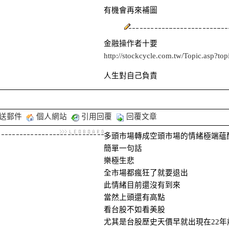
有機會再來補圖
金融操作者十要
http://stockcycle.com.tw/Topic.asp?
人生對自己負責
送郵件
個人網站
引用回覆
回覆文章
多頭市場轉成空頭市場的情緒極端蘊
簡單一句話
樂極生悲
全市場都瘋狂了就要退出
此情緒目前還沒有到來
當然上頭還有高點
看台股不如看美股
尤其是台股歷史天價早就出現在22年