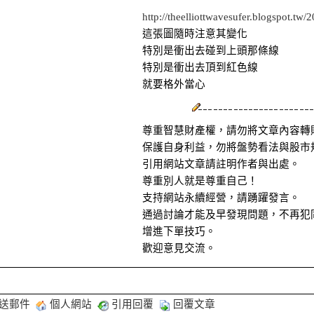
http://theelliottwavesufer.blogspot.tw/
這張圖隨時注意其變化
特別是衝出去碰到上頭那條線
特別是衝出去頂到紅色線
就要格外當心
尊重智慧財產權，請勿將文章內容轉
保護自身利益，勿將盤勢看法與股市
引用網站文章請註明作者與出處。
尊重別人就是尊重自己！
支持網站永續經營，請踴躍發言。
通過討論才能及早發現問題，不再犯
增進下單技巧。
歡迎意見交流。
送郵件
個人網站
引用回覆
回覆文章