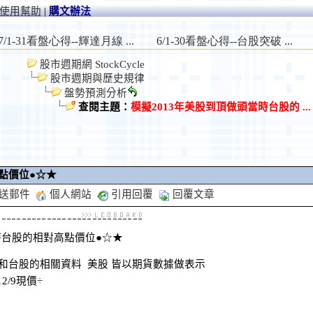
使用幫助
|
購文辦法
股市週期網 StockCycle
股市週期與歷史規律
盤勢預測分析
查閱主題：
模擬2013年美股到頂做頭當時台股的 ...
點價位●☆★
送郵件
個人網站
引用回覆
回覆文章
時台股的相對高點價位●☆★
數 和台股的相關資料 美股 皆以期貨數據做表示
12/9現價÷