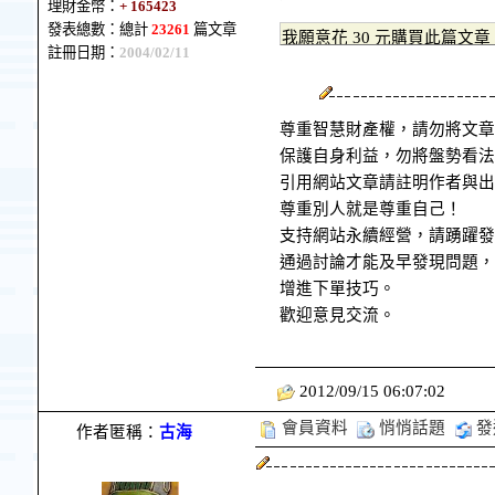
理財金幣：
+ 165423
發表總數：總計
23261
篇文章
註冊日期：
2004/02/11
尊重智慧財產權，請勿將文章
保護自身利益，勿將盤勢看法
引用網站文章請註明作者與出
尊重別人就是尊重自己！
支持網站永續經營，請踴躍發
通過討論才能及早發現問題，
增進下單技巧。
歡迎意見交流。
2012/09/15 06:07:02
會員資料
悄悄話題
發
作者匿稱：
古海