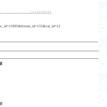
topic_id=15895&forum_id=155&cat_id=12
釀
前