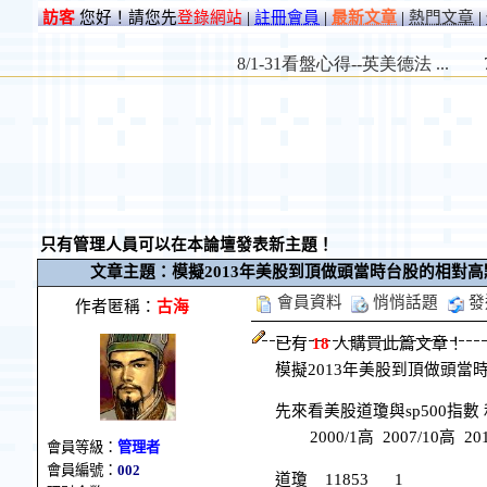
訪客
您好！請您先
登錄網站
|
註冊會員
|
最新文章
|
熱門文章
|
只有管理人員可以在本論壇發表新主題！
文章主題：模擬2013年美股到頂做頭當時台股的相對高
會員資料
悄悄話題
發
作者匿稱：
古海
已有
18
人購買此篇文章！
模擬2013年美股到頂做頭當
先來看美股道瓊與sp500指
2000/1高 2007/10高 20
會員等級：
管理者
會員編號：
002
道瓊 11853 1