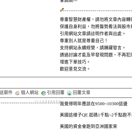
會調高---
尊重智慧財產權，請勿將文章內容轉
保護自身利益，勿將盤勢看法與股市
引用網站文章請註明作者與出處。
尊重別人就是尊重自己！
支持網站永續經營，請踴躍發言。
通過討論才能及早發現問題，不再犯
增進下單技巧。
歡迎意見交流。
送郵件
個人網站
引用回覆
回覆文章
我覺得明年應該在9500~10300這邊
美國這樣子QE 起碼1千點~2千點跑
美國的資金會跑到亞洲國家來