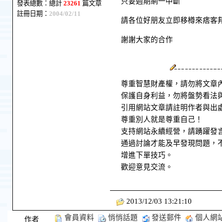
只要週期網一中斷
發表總數：總計
23261
篇文章
註冊日期：
2004/02/11
請各位好朋友立即移樽來痞客
謝謝大家的合作
尊重智慧財產權，請勿將文章
保護自身利益，勿將盤勢看法
引用網站文章請註明作者與出
尊重別人就是尊重自己！
支持網站永續經營，請踴躍發
通過討論才能及早發現問題，
增進下單技巧。
歡迎意見交流。
2013/12/03 13:21:10
會員資料
悄悄話題
發送郵件
個人網
作者