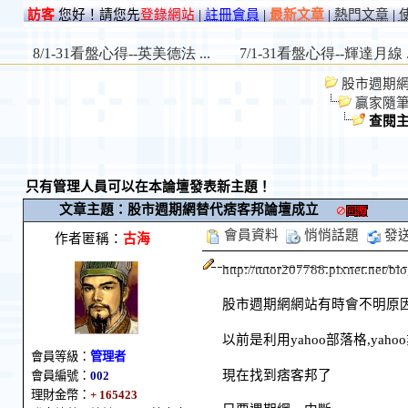
訪客
您好！請您先
登錄網站
|
註冊會員
|
最新文章
|
熱門文章
|
股市週期網 St
贏家隨
查閱
只有管理人員可以在本論壇發表新主題！
文章主題：股市週期網替代痞客邦論壇成立
會員資料
悄悄話題
發
作者匿稱：
古海
http://tutor207788.pixnet.net/b
股市週期網網站有時會不明原因
以前是利用yahoo部落格,ya
會員等級：
管理者
現在找到痞客邦了
會員編號：
002
理財金幣：
+ 165423