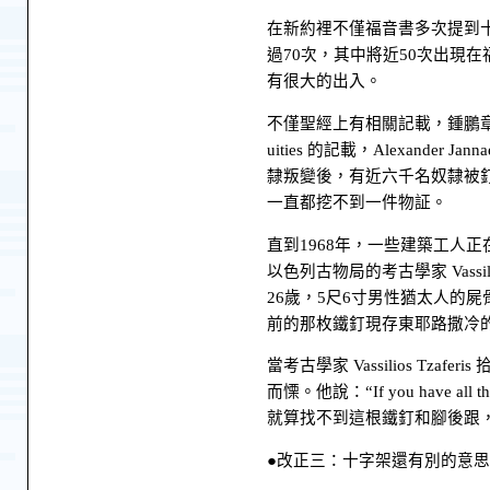
在新約裡不僅福音書多次提到
過70次，其中將近50次出現
有很大的出入。
不僅聖經上有相關記載，鍾鵬章編寫
uities 的記載，Alexand
隸叛變後，有近六千名奴隸被
一直都挖不到一件物証。
直到1968年，一些建築工人
以色列古物局的考古學家 Vassil
26歲，5尺6寸男性猶太人的屍
前的那枚鐵釘現存東耶路撒冷的Rocke
當考古學家 Vassilios T
而慄。他說：“If you have all this 
就算找不到這根鐵釘和腳後跟
●改正三：十字架還有別的意