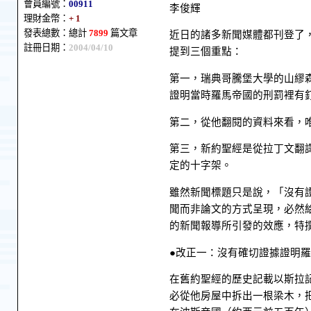
會員編號：
00911
李俊輝
理財金幣：
+ 1
發表總數：總計
7899
篇文章
近日的諸多新聞媒體都刊登了
註冊日期：
2004/04/10
提到三個重點：
第一，瑞典哥騰堡大學的山繆
證明當時羅馬帝國的刑罰裡有
第二，從他翻閱的資料來看，
第三，新約聖經是從拉丁文翻
定的十字架。
雖然新聞標題只是說，「沒有
聞而非論文的方式呈現，必然
的新聞報導所引發的效應，特
●改正一：沒有確切證據證明
在舊約聖經的歷史記載以斯拉
必從他房屋中拆出一根梁木，