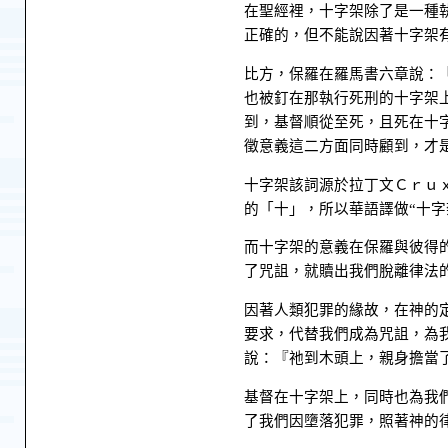
在聖經裡，十字架除了是一種
正確的，但不能說因著十字架
比方，保羅在羅馬書六章說：
也被釘在那執行死刑的十字架
到，基督順從至死，且死在十
徵意義這二方面同時顧到，才
十字架該詞源於拉丁文Ｃｒｕ
的「十」，所以華語譯做“十字
而十字架的意義在保羅與彼得
了咒詛，就贖出我們脫離律法
因著人類犯罪的緣故，在神的
要求，代替我們成為咒詛，為
說：『祂到木頭上，親身擔當
基督在十字架上，同時也為我
了我們因墮落犯罪，照著神的