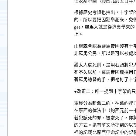
在波斯帝國（約西元前五百年
根據歷史考證也指出，十字架的刑
的，所以要把囚犯舉起來，免得
ge)，羅馬人就是從這裏學來
上。
山繆森會認為羅馬帝國沒有十
非羅馬公民，所以是可以被處
猶太人處死刑，是用石頭將犯
死不久以前，羅馬帝國纔採用
著羅馬總督的手，把祂釘了十
●改正二：唯一提到十字架的
聖經分為新舊二約，在舊約裡
在摩西的律法中（約西元前一
若犯該死的罪，被處死了，你
的方式。還有前文所提到的以
裡的記載比摩西申命記中的記