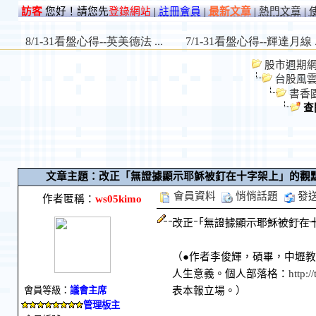
訪客
您好！請您先
登錄網站
|
註冊會員
|
最新文章
|
熱門文章
|
股市週期網 St
台股風
書香
查
文章主題：改正「無證據顯示耶穌被釘在十字架上」的觀
會員資料
悄悄話題
發
作者匿稱：
ws05kimo
改正「無證據顯示耶穌被釘在十字架上」
（●作者李俊輝，碩畢，中壢
人生意義。個人部落格：
http:/
表本報立場。）
會員等級：
議會主席
管理板主