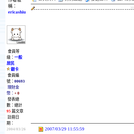
作者匿
稱：
ericashiu
會員等
級：
一般
居民
銀卡
會員編
號：
00693
理財金
幣：
+ 0
發表總
數：總計
95
篇文章
註冊日
期：
2007/03/29 11:55:59
2004/03/26