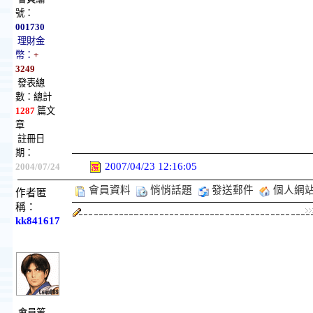
號：
001730
理財金
幣：
+
3249
發表總
數：總計
1287
篇文
章
註冊日
期：
2007/04/23 12:16:05
2004/07/24
會員資料
悄悄話題
發送郵件
個人網
作者匿
稱：
kk841617
會員等