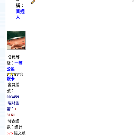
稱：
普通
人
會員等
級：
一等
公民
銀卡
會員編
號：
003459
理財金
幣：
+
3161
發表總
數：總計
575
篇文章