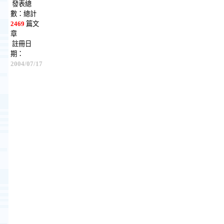
發表總
數：總計
2469
篇文
章
註冊日
期：
2004/07/17