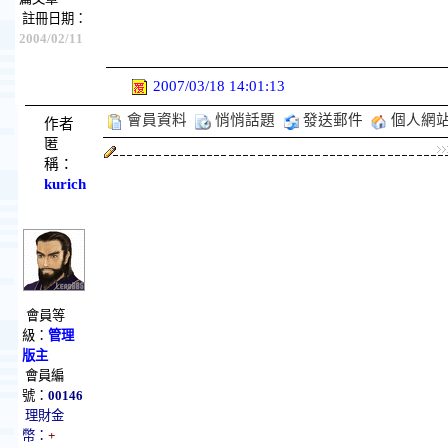
註冊日期：
2004/02/11
2007/03/18 14:01:13
會員資料
悄悄話題
發送郵件
個人網
作者
匿
稱：
kurich
會員等
級：
管理
版主
會員編
號：
00146
理財金
幣：
+