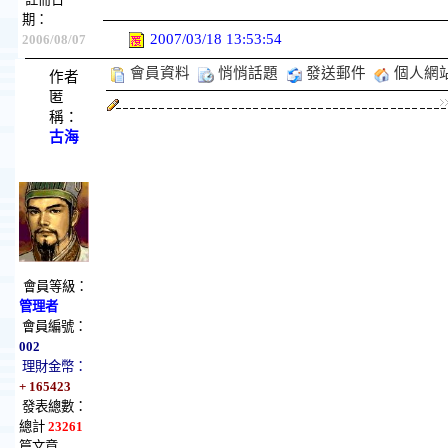
期：
2007/03/18 13:53:54
2006/08/07
會員資料
悄悄話題
發送郵件
個人網
作者
匿
稱：
古海
會員等級：
管理者
會員編號：
002
理財金幣：
+ 165423
發表總數：
總計
23261
篇文章