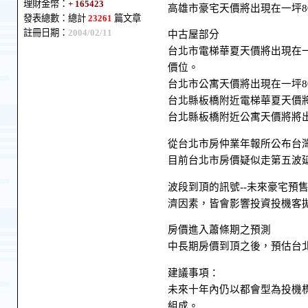
理財金幣：
+ 165423
高雄市豪宅天價將出現在一坪80-
發表總數：總計
23261
篇文章
註冊日期：
2004/02/11
中古屋部分
台北市電梯華夏天價將出現在一坪
價位。
台北市公寓天價將出現在一坪80
台北縣板橋附近電梯華夏天價將將
台北縣板橋附近公寓天價將將出現
從台北市房仲業年報所公布台
目前台北市房價疑似走第五波延
波段到頂的訊號--未來豪宅預
濟因素，皆會影響投資投機客
房價進入蕭條期之預測
中長期房價到頂之後，預估台
建議事項：
未來十年內仍以都會型為投機
組成。