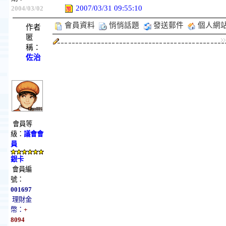
2007/03/31 09:55:10
2004/03/02
會員資料
悄悄話題
發送郵件
個人網
作者
匿
稱：
佐治
會員等
級：
議會會
員
銀卡
會員編
號：
001697
理財金
幣：
+
8094