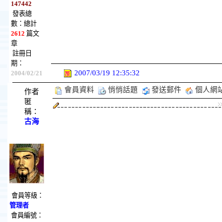
147442
發表總
數：總計
2612
篇文
章
註冊日
期：
2007/03/19 12:35:32
2004/02/21
會員資料
悄悄話題
發送郵件
個人網
作者
匿
稱：
古海
會員等級：
管理者
會員編號：