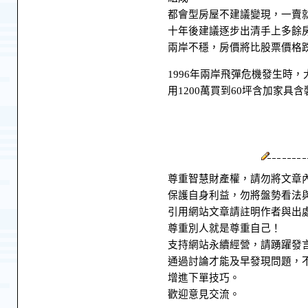
都會型房屋不建議變現，一賣
十年後建議逐步出清手上多餘
兩岸不穩，房價將比股票價格
1996年兩岸飛彈危機發生時
用1200萬買到60坪含加家
尊重智慧財產權，請勿將文章
保護自身利益，勿將盤勢看法
引用網站文章請註明作者與出
尊重別人就是尊重自己！
支持網站永續經營，請踴躍發
通過討論才能及早發現問題，
增進下單技巧。
歡迎意見交流。