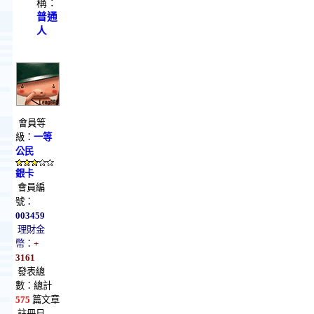
稱：
普通
人
會員等
級：
一等
公民
銀卡
會員編
號：
003459
理財金
幣：
+
3161
發表總
數：總計
575
篇文章
註冊日