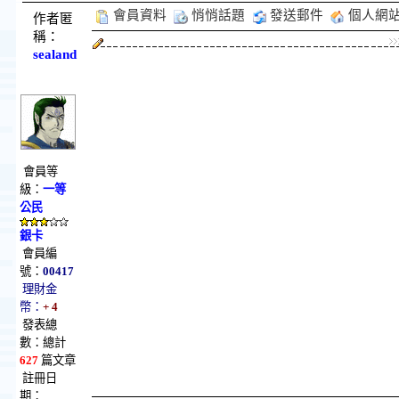
會員資料
悄悄話題
發送郵件
個人網
作者匿
稱：
sealand
會員等
級：
一等
公民
銀卡
會員編
號：
00417
理財金
幣：
+ 4
發表總
數：總計
627
篇文章
註冊日
期：