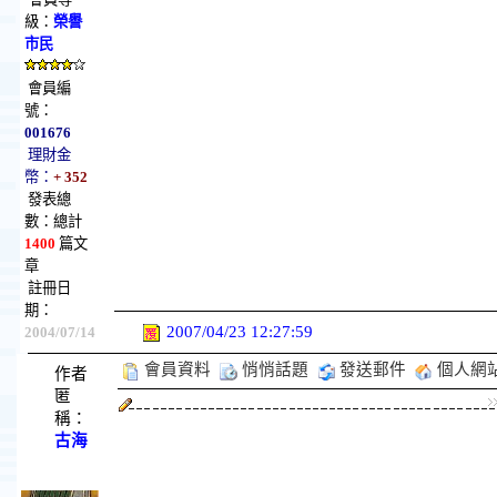
級：
榮譽
市民
會員編
號：
001676
理財金
幣：
+ 352
發表總
數：總計
1400
篇文
章
註冊日
期：
2007/04/23 12:27:59
2004/07/14
會員資料
悄悄話題
發送郵件
個人網
作者
匿
稱：
古海