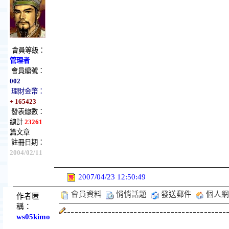
會員等級：
管理者
會員編號：
002
理財金幣：
+ 165423
發表總數：
總計
23261
篇文章
註冊日期：
2004/02/11
2007/04/23 12:50:49
會員資料
悄悄話題
發送郵件
個人網
作者匿
稱：
ws05kimo