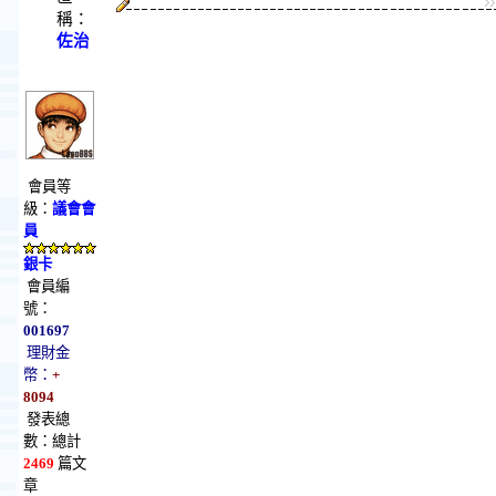
稱：
佐治
會員等
級：
議會會
員
銀卡
會員編
號：
001697
理財金
幣：
+
8094
發表總
數：總計
2469
篇文
章