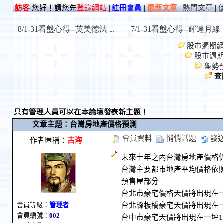
訪客
您好！請您先
登錄網站
|
註冊會員
|
最新文章
|
熱門文章
|
股市週期網 St
股市週
盤勢
查
只有管理人員可以在本論壇發表新主題！
文章主題：台灣房地產價格預測
會員資料
悄悄話題
發
作者匿稱：
古海
未來十年之內台灣房地產價格
台灣主要都市地產平均價格依照
預售屋部分
台北市豪宅價格天價將出現在一坪
台北縣板橋豪宅天價將出現在一坪
會員等級：
管理者
會員編號：
002
台中市豪宅天價將出現在一坪100