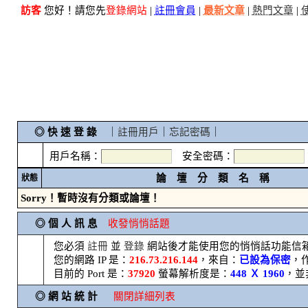
訪客
您好！請您先
登錄網站
|
註冊會員
|
最新文章
|
熱門文章
|
◎ 快 速 登 錄
｜
註冊用戶
｜
忘記密碼
｜
用戶名稱：
安全密碼：
論 壇 分 類 名 稱
狀態
Sorry！暫時沒有分類或論壇！
◎ 個 人 訊 息
收發悄悄話題
您必須
註冊
並
登錄
網站後才能使用您的悄悄話功能信
您的網路 IP 是：
216.73.216.144
，來自：
已設為保密
，
目前的 Port 是：
37920
螢幕解析度是：
448 Ｘ 1960
，並
◎ 網 站 統 計
關閉詳細列表