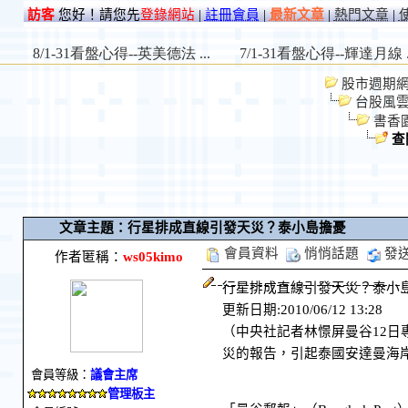
訪客
您好！請您先
登錄網站
|
註冊會員
|
最新文章
|
熱門文章
|
股市週期網 St
台股風
書香
查
文章主題：行星排成直線引發天災？泰小島擔憂
會員資料
悄悄話題
發
作者匿稱：
ws05kimo
行星排成直線引發天災？泰小
更新日期:2010/06/12 13:28
（中央社記者林憬屏曼谷12日
災的報告，引起泰國安達曼海岸省
會員等級：
議會主席
管理板主