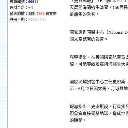
「曼谷郵報」（Bangkok Po
會員編號：
00911
天展開海嘯逃生演習，150居
理財金幣：
+ 1
發表總數：總計
7899
篇文章
覆船隻的乘客。
註冊日期：
2004/04/10
國家災難預警中心（National 
國太空總署的報告。
報導指出，在美國國家航空暨太
線，可能導致地震與海嘯等天
國家災難預警中心主任史密斯（
示，6月12日因太陽、月球與
報導指出，史密斯說，行星排
現象會直接衝擊地球，造成地
的時間。