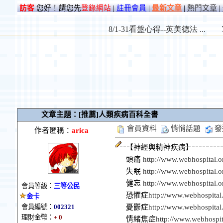
訪客
您好！請您先
登錄網站
|
註冊會員
|
最新文章
|
熱門文章
|
文章主題：[推薦]人類疾病百科全書
會員資料
悄悄話題
發
作者匿稱：
arica
【神經與精神疾病】
頭痛
http://www.webhospital.
失眠
http://www.webhospital.
健忘
http://www.webhospital.
會員等級：
三等公民
恐懼症
http://www.webhospital
金卡
憂鬱症
http://www.webhospital
會員編號：
002321
理財金幣：
+ 0
情緒焦症
http://www.webhospit