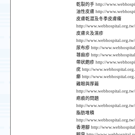
乾裂的手
http://www.webhospi
油性皮膚
http://www.webhospi
皮膚乾澀及冬季皮膚癢
http://www.webhospital.org.tw
皮膚炎及濕疹
http://www.webhospital.org.tw
尿布疹
http://www.webhospita
蕁麻疹
http://www.webhospita
帶狀皰疹
http://www.webhospi
疣
http://www.webhospital.org
癤
http://www.webhospital.org
雞眼與厚繭
http://www.webhospital.org.tw
疤痕的問題
http://www.webhospital.org.tw
脂肪堆積
http://www.webhospital.org.tw/
香港腳
http://www.webhospita
腳臭
http://www.webhospital.o