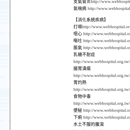
支氣管炎
http://www.webhospit
氣喘病
http://www.webhospita
【消化系統疾病】
打嗝
http://www.webhospital.o
噁心
http://www.webhospital.o
嘔吐
http://www.webhospital.o
脹氣
http://www.webhospital.o
乳糖不耐症
http://www.webhospital.org.tw
腸胃潰瘍
http://www.webhospital.org.tw
胃灼熱
http://www.webhospital.org.tw
食物中毒
http://www.webhospital.org.tw
便秘
http://www.webhospital.o
下痢
http://www.webhospital.o
水土不服的腹瀉