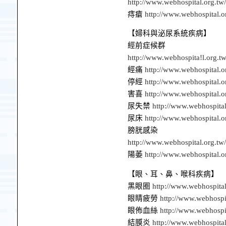
http://www.webhospital.org.tw
痔瘡
http://www.webhospital.o
【婦科與泌尿系統疾病】
經前症候群
http://www.webhospita!l.org.
經痛
http://www.webhospital.
停經
http://www.webhospital.
害喜
http://www.webhospital.
尿失禁
http://www.webhospita
尿床
http://www.webhospital.
膀胱感染
http://www.webhospital.org.t
陽萎
http://www.webhospital.
【眼、耳、鼻、喉科疾病】
黑眼圈
http://www.webhospita
眼睛疲勞
http://www.webhospi
眼佈血絲
http://www.webhospi
結膜炎
http://www.webhospita