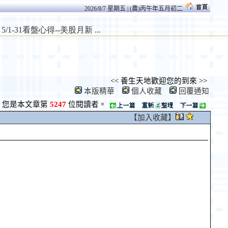
2026/8/7 星期五 | (農)丙午年五月初二
<< 養生天地歡迎您的到來 >>
本版精華
個人收藏
回覆通知
您是本文章第
5247
位閱讀者。
【加入收藏】