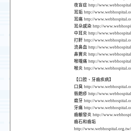
夜盲症
http://www.webhospita
耳垢
http://www.webhospital.o
耳痛
http://www.webhospital.o
耳朵感染
http://www.webhospi
中耳炎
http://www.webhospita
打鼾
http://www.webhospital.
流鼻血
http://www.webhospita
鼻竇炎
http://www.webhospita
喉嚨痛
http://www.webhospita
喉炎
http://www.webhospital.
【口腔、牙齒疾病】
口臭
http://www.webhospital.o
唇皰疹
http://www.webhospital
磨牙
http://www.webhospital.o
牙痛
http://www.webhospital.o
齒齦發炎
http://www.webhospi
齒石和齒垢
http://www.webhospital.org.tw