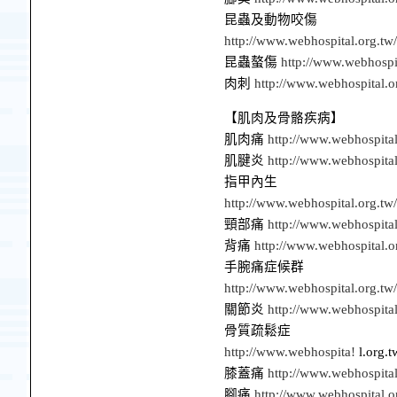
昆蟲及動物咬傷
http://www.webhospital.org.tw
昆蟲螯傷
http://www.webhospi
肉刺
http://www.webhospital.o
【肌肉及骨骼疾病】
肌肉痛
http://www.webhospita
肌腱炎
http://www.webhospita
指甲內生
http://www.webhospital.org.t
頸部痛
http://www.webhospita
背痛
http://www.webhospital.
手腕痛症候群
http://www.webhospital.org.t
關節炎
http://www.webhospita
骨質疏鬆症
http://www.webhospita!
l.org.
膝蓋痛
http://www.webhospita
腳痛
http://www.webhospital.