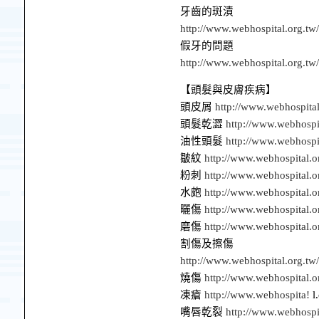
牙齒的斑漬
http://www.webhospital.org.tw
假牙的問題
http://www.webhospital.org.tw
【頭髮與皮膚疾病】
頭皮屑
http://www.webhospital
頭髮乾澀
http://www.webhospi
油性頭髮
http://www.webhospi
皺紋
http://www.webhospital.o
粉刺
http://www.webhospital.o
水皰
http://www.webhospital.o
曬傷
http://www.webhospital.o
磨傷
http://www.webhospital.o
割傷及擦傷
http://www.webhospital.org.tw
燒傷
http://www.webhospital.o
凍瘡
http://www.webhospita!
l
嘴唇乾裂
http://www.webhospi