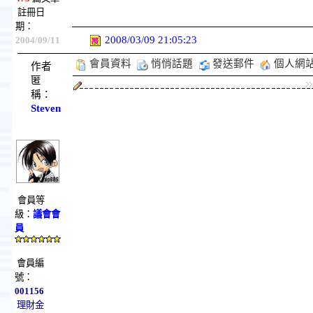
註冊日
期：
2008/03/09 21:05:23
2004/09/11
會員資料
悄悄話題
發送郵件
個人網
作者
匿
稱：
Steven
會員等
級：
議會會
員
會員編
號：
001156
理財金