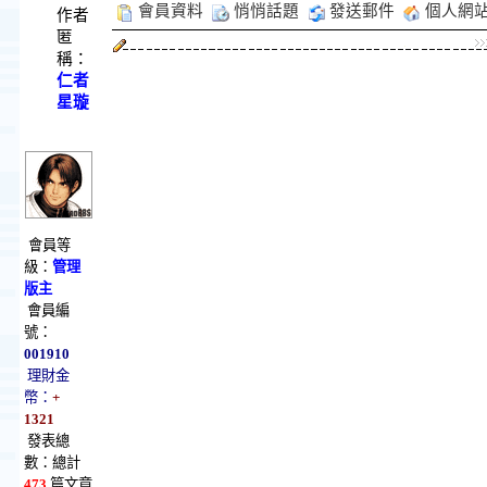
會員資料
悄悄話題
發送郵件
個人網
作者
匿
稱：
仁者
星璇
會員等
級：
管理
版主
會員編
號：
001910
理財金
幣：
+
1321
發表總
數：總計
473
篇文章