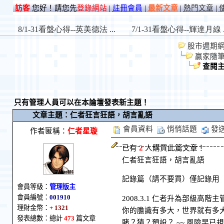
訪客
您好！請您先
登錄網站
|
註冊會員
|
最新文章
|
熱門文章
|
股市週期網 St
贏家隨
查閱
只有管理人員可以在本論壇發表新主題！
文章主題：仁者狂言狂語，胡言亂語
會員資料
悄悄話題
發
作者匿稱：
仁者星璇
已有
2
人購買此篇文章！
仁者狂言狂語，胡言亂語
記錄篇（請不要買）僅記錄用
會員等級：
管理版主
會員編號：
001910
2008.3.1 仁者升為部級高階主
理財金幣：
+ 1321
你的膽識有多大，世界就有多
發表總數：總計
473
篇文章
賭？猜？預設？ ~~ 風險早已