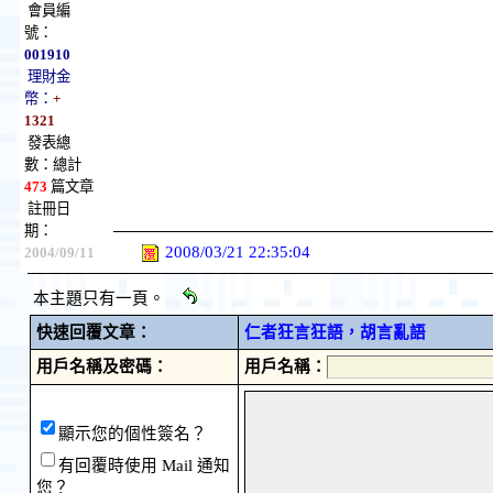
會員編
號：
001910
理財金
幣：
+
1321
發表總
數：總計
473
篇文章
註冊日
期：
2008/03/21 22:35:04
2004/09/11
本主題只有一頁。
快速回覆文章：
仁者狂言狂語，胡言亂語
用戶名稱及密碼：
用戶名稱：
顯示您的個性簽名？
有回覆時使用 Mail 通知
您？