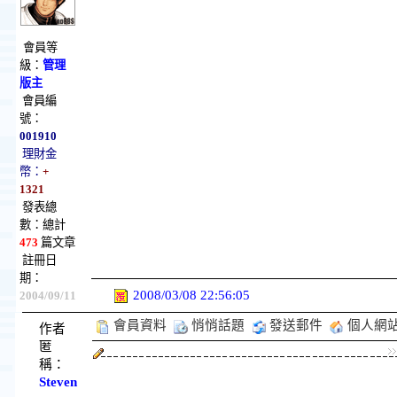
會員等
級：
管理
版主
會員編
號：
001910
理財金
幣：
+
1321
發表總
數：總計
473
篇文章
註冊日
期：
2008/03/08 22:56:05
2004/09/11
會員資料
悄悄話題
發送郵件
個人網
作者
匿
稱：
Steven