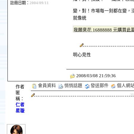
註冊日期：
2004/09/11
變，對！市場每一刻都在變，
就像統
明心見性
2008/03/08 21:59:36
會員資料
悄悄話題
發送郵件
個人網
作者
匿
稱：
仁者
星璇