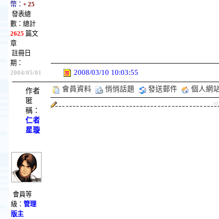
幣：
+ 25
發表總
數：總計
2625
篇文
章
註冊日
期：
2008/03/10 10:03:55
2004/05/01
會員資料
悄悄話題
發送郵件
個人網
作者
匿
稱：
仁者
星璇
會員等
級：
管理
版主