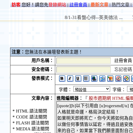
訪客
您好！請您先
登錄網站
|
註冊會員
|
最新文章
|
熱門文章
|
注意：
您無法在本論壇發表新主題！
用戶名稱：
註冊會員
安全密碼：
忘記密碼
發表模式：
字體：
字級：
文章內容：
進階編輯器：
『
股市週期網 HTML 編
* HTML 語法關閉
* CODE 語法關閉
* FLASH 語法關閉
* MEDIA 語法關閉