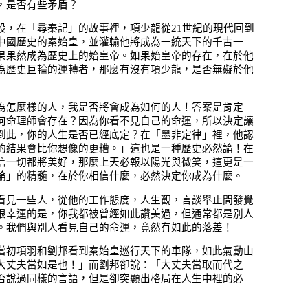
，是否有些矛盾？
設，在「尋秦記」的故事裡，項少龍從21世紀的現代回到
中國歷史的秦始皇，並灌輸他將成為一統天下的千古一
果果然成為歷史上的始皇帝。如果始皇帝的存在，在於他
為歷史巨輪的運轉者，那麼有沒有項少龍，是否無礙於他
為怎麼樣的人，我是否將會成為如何的人！答案是肯定
何命理師會存在？因為你看不見自己的命運，所以決定讓
到此，你的人生是否已經底定？在「墨非定律」裡，他認
的結果會比你想像的更糟。」這也是一種歷史必然論！在
信一切都將美好，那麼上天必報以陽光與微笑，這更是一
論」的精髓，在於你相信什麼，必然決定你成為什麼。
看見一些人，從他的工作態度，人生觀，言談舉止間發覺
很幸運的是，你我都被曾經如此讚美過，但通常都是別人
。我們與別人看見自己的命運，竟然有如此的落差！
當初項羽和劉邦看到秦始皇巡行天下的車隊，如此氣動山
大丈夫當如是也！」而劉邦卻說：「大丈夫當取而代之
否說過同樣的言語，但是卻突顯出格局在人生中裡的必