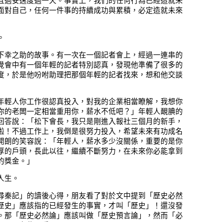
且過安逸度過一天。事實上，我們的任何行為已經造就未
面對自己，任何一件事的持續成功與累積，必定造就未來
。
下幸之助的故事。有一次在一個記者會上，經過一連串的
覺會中有一個年輕的記者特別認真，發現他準備了很多的
度，於是他吩咐助理把那個年輕的記者找來，想和他交談
年輕人你工作很認真投入，對我的企業相當瞭解，我想你
你的老闆一定相當重用你，薪水不低吧？」年輕人靦腆的
回答說：「松下會長，我只是剛進入報社三個月的新手，
啦！不過工作上，我倒是很努力投入，希望未來有功成名
開朗的笑容說：「年輕人，薪水多少沒關係，重要的是你
厚的戶頭，長此以往，繼續不斷努力，在未來你必能拿到
的獎金。」
人生。
尋秦記」的讀後心得，朋友看了對於文中提到「歷史必然
歷史」應該指的已經發生的事實，才叫「歷史」！還沒發
。那「歷史必然論」應該叫做「歷史預言論」，然而「必