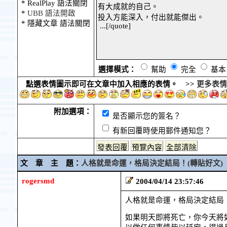
* RealPlay 語法關閉
*
UBB 語法開啟
* 隱藏文章 語法關閉
選擇模式：
幫助
完全
基
點選表情圖示即可在文章中加入相應的表情。 >>
更多表情
附加選項：
是否顯示您的簽名？
有新回覆時使用郵件通知您？
文 章 主 題：
人格就是命運，格局決定結局！(轉貼好文)
rogersmd
2004/04/14 23:57:46
人格就是命運，格局決定結局
如果明天即將死亡，你今天將