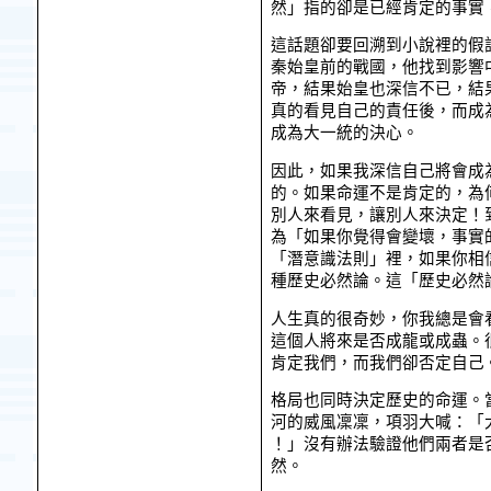
然」指的卻是已經肯定的事實
這話題卻要回溯到小說裡的假
秦始皇前的戰國，他找到影響
帝，結果始皇也深信不已，結
真的看見自己的責任後，而成
成為大一統的決心。
因此，如果我深信自己將會成
的。如果命運不是肯定的，為
別人來看見，讓別人來決定！
為「如果你覺得會變壞，事實
「潛意識法則」裡，如果你相
種歷史必然論。這「歷史必然
人生真的很奇妙，你我總是會
這個人將來是否成龍或成蟲。
肯定我們，而我們卻否定自己
格局也同時決定歷史的命運。
河的威風凜凜，項羽大喊：「
！」沒有辦法驗證他們兩者是
然。