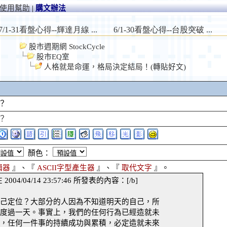
使用幫助
|
購文辦法
股市週期網 StockCycle
股市EQ室
人格就是命運，格局決定結局！(轉貼好文)
？
？
顏色：
輯器
』、『
ASCII字型產生器
』、『
取代文字
』。