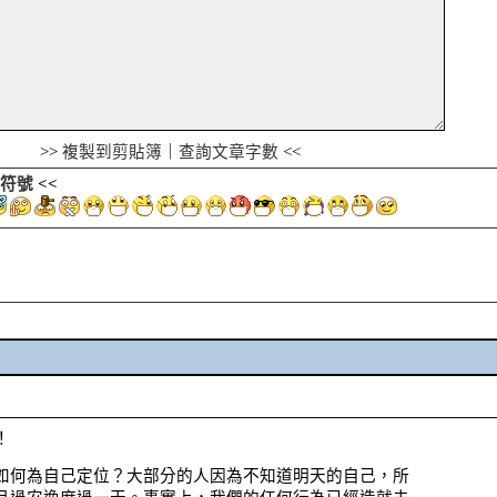
本 >>
複製到剪貼簿
｜
查詢文章字數
<<
符號
<<
！
如何為自己定位？大部分的人因為不知道明天的自己，所