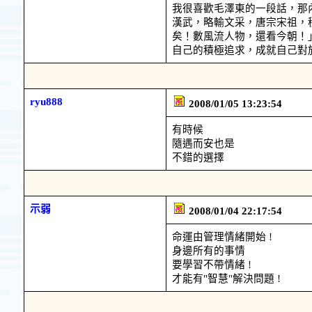
我很喜歡毛澤東的一段話，那
漢武，略輸文采，唐宗宋祖，
矣！數風流人物，還看今朝！
自己的積極追求，成就自己對
ryu888
2008/01/05 13:23:54
有時候
隨遇而安也是
不錯的選擇
示弱
2008/01/04 22:17:54
命運由管理情緒開始 !
身邊所有的事情
要學習不帶情緒 !
才能有"智慧"解決問題 !