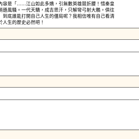
內容是「……江山如此多嬌，引無數英雄競折腰！惜秦皇
稍遜風騷。一代天驕，成吉思汗，只解彎弓射大鵰。俱往
」到底誰能打開自己人生的僵局呢？我相信唯有自己看清
於人生的歷史必然吧！