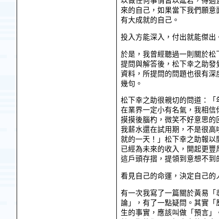
以做任何事情皆以延宕，得過
來的自己，如果當下我們願意
有大成就的自己。
投入方能深入，付出就能傑出
於是，我曾經聽過一則關於松
提問與解答後，松下幸之助發
資料，所提問的問題也很有深
幾句。
松下幸之助很親切的問道：「
在業界一定小有名氣，我相信
摸摸後腦杓，微笑不好意思的
我薪水還在試用期，不是很高
就的一天！」松下幸之助報以
已經為未來的收入，開起更豐
這戶頭存摺，提領到意想不到
看見自己的命運，決定自己的
有一次我寫了一篇關於黃易「
論」，有了一點疑問。其實「
生的事實，應該叫做「預言」