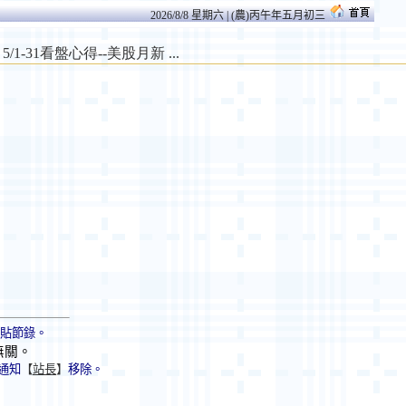
2026/8/8 星期六 | (農)丙午年五月初三
轉貼節錄。
無關。
通知
【
站長
】
移除。